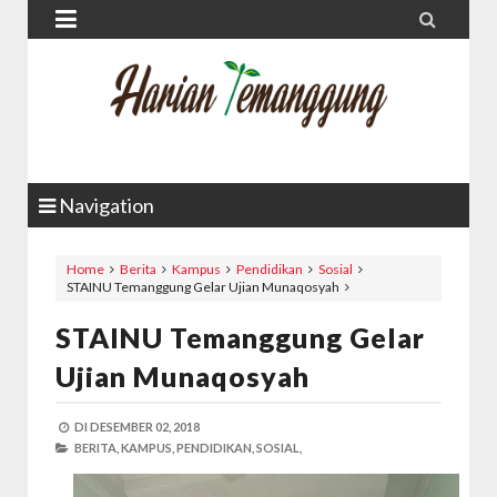


Navigation
Home
Berita
Kampus
Pendidikan
Sosial
STAINU Temanggung Gelar Ujian Munaqosyah
STAINU Temanggung Gelar
Ujian Munaqosyah
DI
DESEMBER 02, 2018
BERITA,
KAMPUS,
PENDIDIKAN,
SOSIAL,