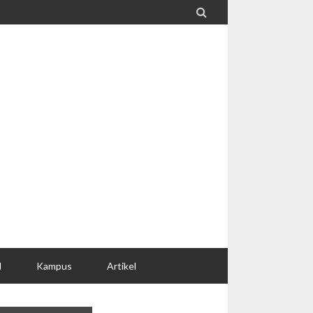

l
Kampus
Artikel