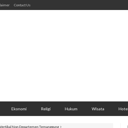
laimer
Contact Us
Ekonomi
Religi
Hukum
Wisata
Hote
i Vertikal Non Departemen Temanggung