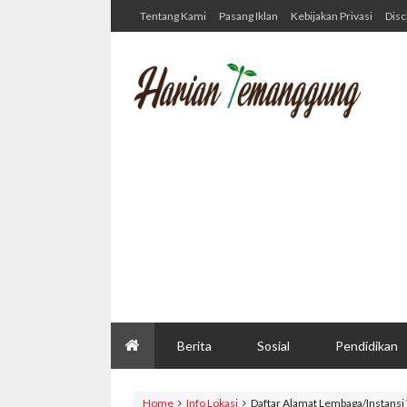
Tentang Kami
Pasang Iklan
Kebijakan Privasi
Disc
Berita
Sosial
Pendidikan
Home
Info Lokasi
Daftar Alamat Lembaga/Instans