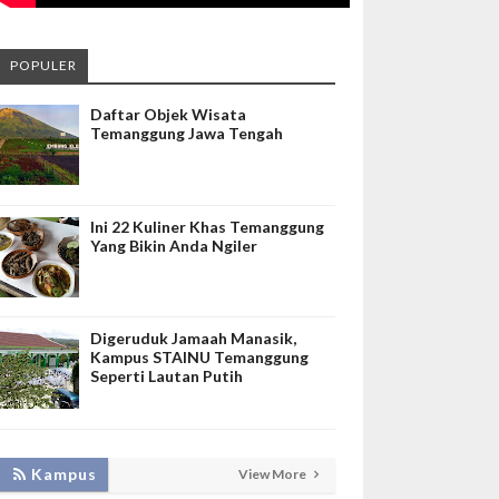
POPULER
Daftar Objek Wisata
Temanggung Jawa Tengah
Ini 22 Kuliner Khas Temanggung
Yang Bikin Anda Ngiler
Digeruduk Jamaah Manasik,
Kampus STAINU Temanggung
Seperti Lautan Putih
KEMBANGKAN SIM LAYANAN,
Kampus
View More
HADIRKAN TIM SEVIMA UNTUK