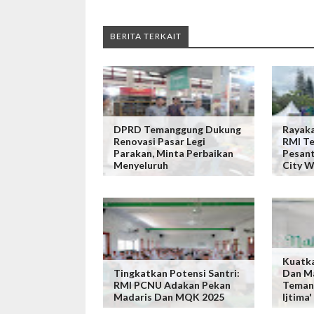
BERITA TERKAIT
DPRD Temanggung Dukung
Rayaka
Renovasi Pasar Legi
RMI T
Parakan, Minta Perbaikan
Pesant
Menyeluruh
City W
Kuatka
Tingkatkan Potensi Santri:
Dan M
RMI PCNU Adakan Pekan
Temang
Madaris Dan MQK 2025
Ijtima'