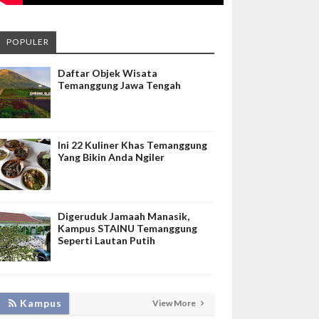
POPULER
Daftar Objek Wisata
Temanggung Jawa Tengah
Ini 22 Kuliner Khas Temanggung
Yang Bikin Anda Ngiler
Digeruduk Jamaah Manasik,
Kampus STAINU Temanggung
Seperti Lautan Putih
KEMBANGKAN SIM LAYANAN,
Kampus
View More
HADIRKAN TIM SEVIMA UNTUK