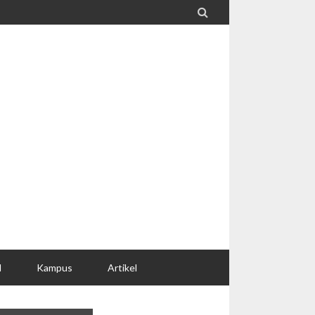

l
Kampus
Artikel