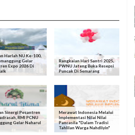
n Harlah NU Ke-100,
emanggung Gelar
Rangkaian Hari Santri 2025,
ren Expo 2026 Di
PWNU Jateng Buka Resepsi
alk
Puncak Di Semarang
n Sinergi Pesantren
Merawat Indonesia Melalui
adrasah, RMI PCNU
Implementasi Nilai Nilai
gung Gelar Naharul
Pancasila "Dalam Tradisi
Tahlilan Warga Nahdliyin"