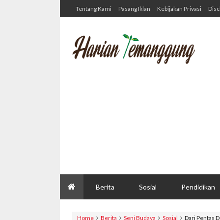
Tentang Kami
Pasang Iklan
Kebijakan Privasi
Disc
Berita
Sosial
Pendidikan
Home
Berita
Seni Budaya
Sosial
Dari Pentas 