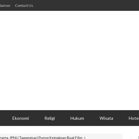
laimer
Contact Us
Ekonomi
Religi
Hukum
Wisata
Hote
Drama, IPNU Tawangsari Punya Keinginan Buat Film