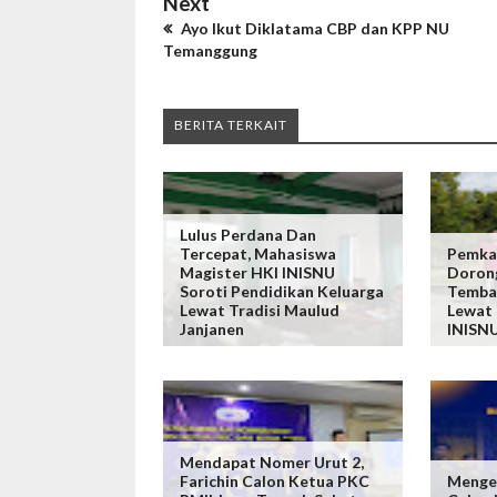
Next
Ayo Ikut Diklatama CBP dan KPP NU
Temanggung
BERITA TERKAIT
Lulus Perdana Dan
Tercepat, Mahasiswa
Pemka
Magister HKI INISNU
Dorong
Soroti Pendidikan Keluarga
Tembak
Lewat Tradisi Maulud
Lewat 
Janjanen
INISN
Mendapat Nomer Urut 2,
Farichin Calon Ketua PKC
Mengen