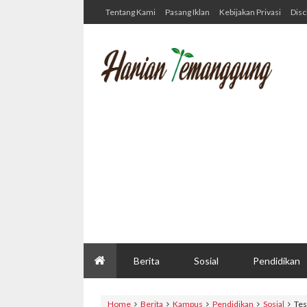
Tentang Kami
Pasang Iklan
Kebijakan Privasi
Disc
Berita
Sosial
Pendidikan
Home
Berita
Kampus
Pendidikan
Sosial
Tes