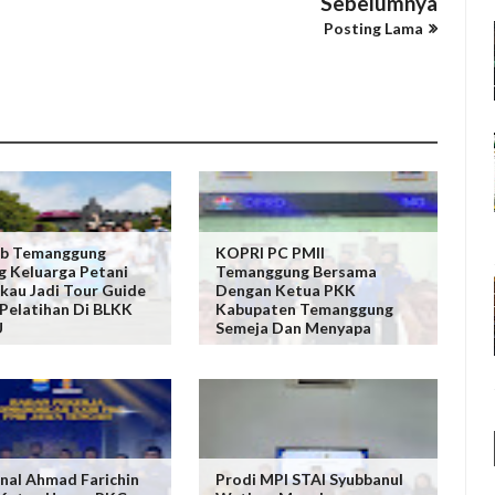
Sebelumnya
Posting Lama
b Temanggung
KOPRI PC PMII
 Keluarga Petani
Temanggung Bersama
au Jadi Tour Guide
Dengan Ketua PKK
Pelatihan Di BLKK
Kabupaten Temanggung
U
Semeja Dan Menyapa
al Ahmad Farichin
Prodi MPI STAI Syubbanul