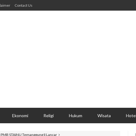
laimer
Contact Us
Ekonomi
Religi
Hukum
Wisata
Hote
 PMB STAINU Temanggung II Lancar