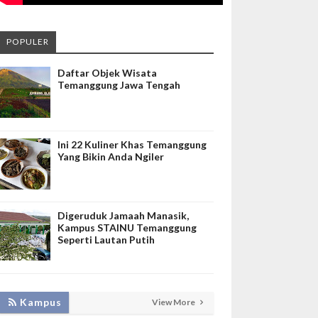
POPULER
Daftar Objek Wisata
Temanggung Jawa Tengah
Ini 22 Kuliner Khas Temanggung
Yang Bikin Anda Ngiler
Digeruduk Jamaah Manasik,
Kampus STAINU Temanggung
Seperti Lautan Putih
KEMBANGKAN SIM LAYANAN,
Kampus
View More
HADIRKAN TIM SEVIMA UNTUK