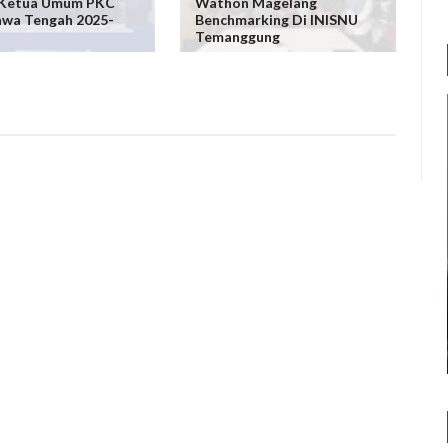
 Ketua Umum PKC
Wathon Magelang
awa Tengah 2025-
Benchmarking Di INISNU
Temanggung