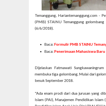
Temanggung, Hariantemanggung.com - Pela
(PMB) STAINU Temanggung gelombang II b
(6/6/2018).
Baca:
Formulir PMB STAINU Temangg
Baca:
Penerimaan Mahasiswa Baru
Dijelaskan Fatmawati Sungkawaningrum
membuka tiga gelombang. Mulai dari gelom
besuk September 2018.
"Ada enam prodi dari dua jurusan yang di
Islam (PAI), Manajemen Pendidikan Islam 
Pendidilan Islam Anak Usia Dini (PIAUD)," b