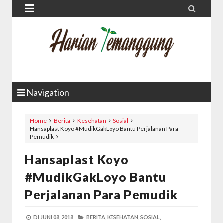


Navigation
Home
Berita
Kesehatan
Sosial
Hansaplast Koyo #MudikGakLoyo Bantu Perjalanan Para
Pemudik
Hansaplast Koyo
#MudikGakLoyo Bantu
Perjalanan Para Pemudik
DI
JUNI 08, 2018
BERITA,
KESEHATAN,
SOSIAL,