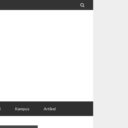

l
Kampus
Artikel