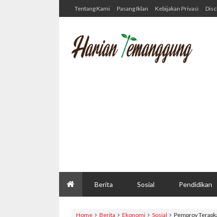
Tentang Kami
Pasang Iklan
Kebijakan Privasi
Disc
Berita
Sosial
Pendidikan
Home
Berita
Ekonomi
Sosial
Pemprov Terapka