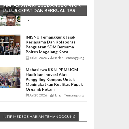
MAHASISWA RPL S1 DAN S2 UNTUK
LULUS CEPAT DAN BERKUALITAS
Aug 06 2026
Harian Temanggung
-
INISNU Temanggung Jajaki
Kerjasama Dan Kolaborasi
Penguatan SDM Bersama
Polres Magelang Kota
Jul 30 2026
Harian Temanggung
-
Mahasiswa KKN-PPM UGM
Hadirkan Inovasi Alat
Penggiling Kompos Untuk
Meningkatkan Kualitas Pupuk
Organik Petani
Jul 28 2026
Harian Temanggung
-
INTIP MEDSOS HARIAN TEMANGGGUNG