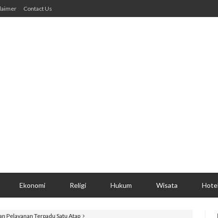
laimer
Contact Us
Ekonomi
Religi
Hukum
Wisata
Hote
n Pelayanan Terpadu Satu Atap