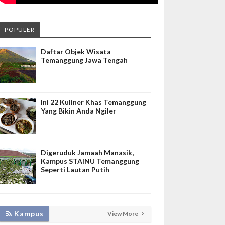
POPULER
Daftar Objek Wisata
Temanggung Jawa Tengah
Ini 22 Kuliner Khas Temanggung
Yang Bikin Anda Ngiler
Digeruduk Jamaah Manasik,
Kampus STAINU Temanggung
Seperti Lautan Putih
LAKUKAN BIMTEK RPL, INISNU
Kampus
View More
TEMANGGUNG SIAP FASILITASI