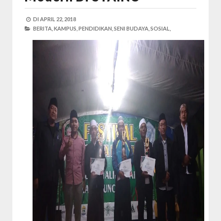
DI
APRIL 22, 2018
BERITA,
KAMPUS,
PENDIDIKAN,
SENI BUDAYA,
SOSIAL,