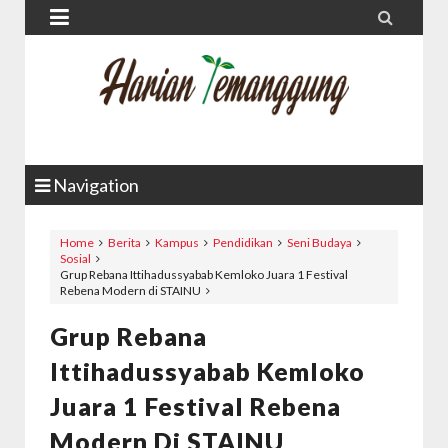


Navigation
Home
Berita
Kampus
Pendidikan
Seni Budaya
Sosial
Grup Rebana Ittihadussyabab Kemloko Juara 1 Festival
Rebena Modern di STAINU
Grup Rebana
Ittihadussyabab Kemloko
Juara 1 Festival Rebena
Modern Di STAINU