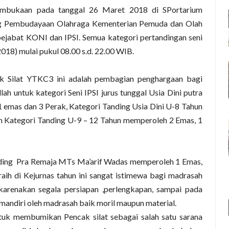
pembukaan pada tanggal 26 Maret 2018 di SPortarium
ang Pembudayaan Olahraga Kementerian Pemuda dan Olah
 pejabat KONI dan IPSI. Semua kategori pertandingan seni
2018) mulai pukul 08.00 s.d. 22.00 WIB.
ak Silat YTKC3 ini adalah pembagian penghargaan bagi
ah untuk kategori Seni IPSI jurus tunggal Usia Dini putra
1 emas dan 3 Perak, Kategori Tanding Usia Dini U-8 Tahun
 Kategori Tanding U-9 – 12 Tahun memperoleh 2 Emas, 1
ding
Pra Remaja MTs Ma’arif Wadas memperoleh 1 Emas,
raih di Kejurnas tahun ini sangat istimewa bagi madrasah
karenakan segala persiapan ,perlengkapan, sampai pada
mandiri oleh madrasah baik moril maupun material.
tuk membumikan Pencak silat sebagai salah satu sarana