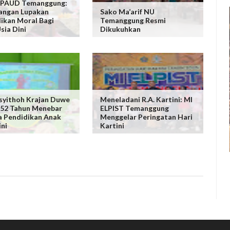
 PAUD Temanggung:
angan Lupakan
Sako Ma’arif NU
ikan Moral Bagi
Temanggung Resmi
sia Dini
Dikukuhkan
yithoh Krajan Duwe
Meneladani R.A. Kartini: MI
52 Tahun Menebar
ELPIST Temanggung
 Pendidikan Anak
Menggelar Peringatan Hari
ini
Kartini