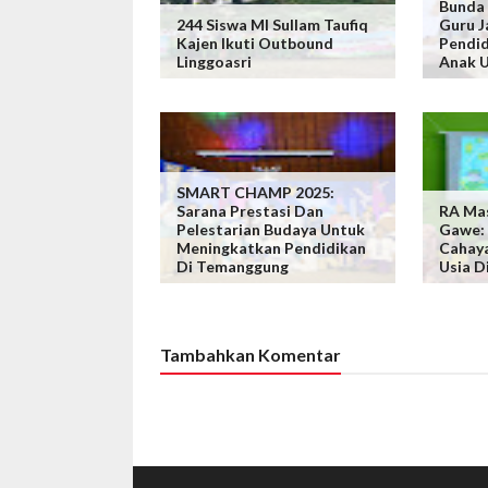
Bunda
244 Siswa MI Sullam Taufiq
Guru J
Kajen Ikuti Outbound
Pendid
Linggoasri
Anak U
SMART CHAMP 2025:
Sarana Prestasi Dan
RA Mas
Pelestarian Budaya Untuk
Gawe: 
Meningkatkan Pendidikan
Cahaya
Di Temanggung
Usia D
Tambahkan Komentar