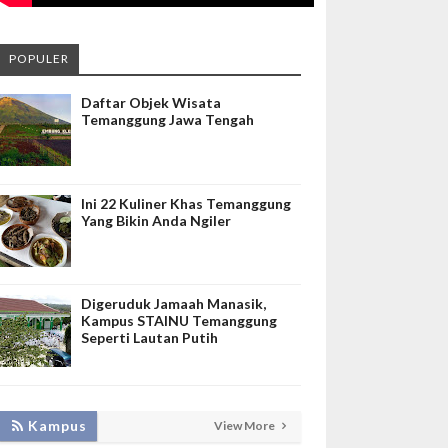
POPULER
Daftar Objek Wisata
Temanggung Jawa Tengah
Ini 22 Kuliner Khas Temanggung
Yang Bikin Anda Ngiler
Digeruduk Jamaah Manasik,
Kampus STAINU Temanggung
Seperti Lautan Putih
LAKUKAN BIMTEK RPL, INISNU
Kampus
View More
TEMANGGUNG SIAP FASILITASI