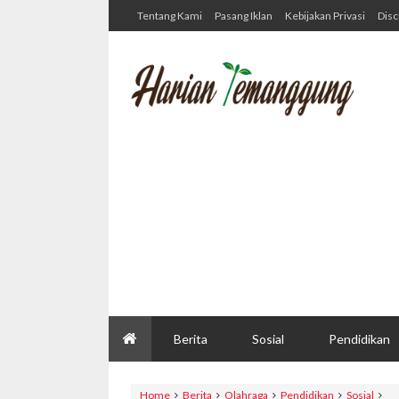
Tentang Kami
Pasang Iklan
Kebijakan Privasi
Disc
Berita
Sosial
Pendidikan
Home
Berita
Olahraga
Pendidikan
Sosial