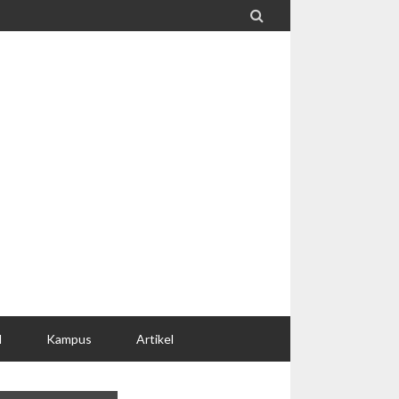

l
Kampus
Artikel