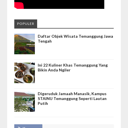
POPULER
Daftar Objek Wisata Temanggung Jawa
Tengah
Ini 22 Kuliner Khas Temanggung Yang
Bikin Anda Ngiler
Digeruduk Jamaah Manasik, Kampus
STAINU Temanggung Seperti Lautan
Putih