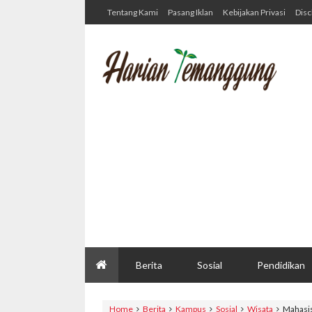
Tentang Kami
Pasang Iklan
Kebijakan Privasi
Disc
Berita
Sosial
Pendidikan
Home
Berita
Kampus
Sosial
Wisata
Mahasis