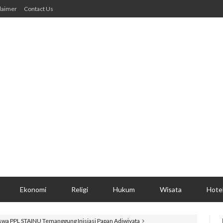
laimer
Contact Us
Ekonomi
Religi
Hukum
Wisata
Hote
wa PPL STAINU Temanggung Inisiasi Papan Adiwiyata