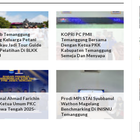
b Temanggung
KOPRI PC PMII
 Keluarga Petani
Temanggung Bersama
au Jadi Tour Guide
Dengan Ketua PKK
Pelatihan Di BLKK
Kabupaten Temanggung
U
Semeja Dan Menyapa
al Ahmad Farichin
Prodi MPI STAI Syubbanul
 Ketua Umum PKC
Wathon Magelang
awa Tengah 2025-
Benchmarking Di INISNU
Temanggung