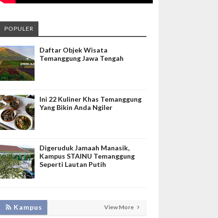
POPULER
Daftar Objek Wisata
Temanggung Jawa Tengah
Ini 22 Kuliner Khas Temanggung
Yang Bikin Anda Ngiler
Digeruduk Jamaah Manasik,
Kampus STAINU Temanggung
Seperti Lautan Putih
KEMBANGKAN SIM LAYANAN,
Kampus
View More
HADIRKAN TIM SEVIMA UNTUK