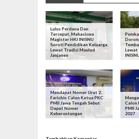
Lulus Perdana Dan
Tercepat, Mahasiswa
Pemka
Magister HKI INISNU
Dorong
Soroti Pendidikan Keluarga
Tembak
Lewat Tradisi Maulud
Lewat 
Janjanen
INISN
Mendapat Nomer Urut 2,
Farichin Calon Ketua PKC
Mengen
PMII Jawa Tengah Sebut
Calon
Dapat Nomer
PMII J
Keberuntungan
2027
Tambahkan Komentar