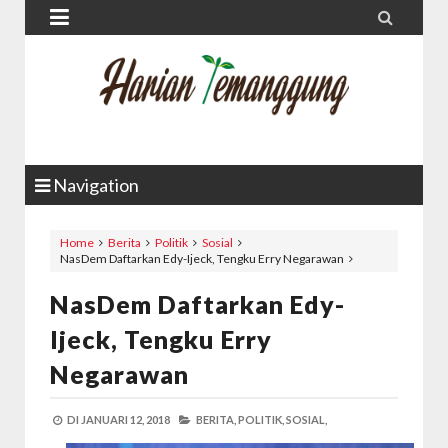


Navigation
Home
Berita
Politik
Sosial
NasDem Daftarkan Edy-Ijeck, Tengku Erry Negarawan
NasDem Daftarkan Edy-
Ijeck, Tengku Erry
Negarawan
DI
JANUARI 12, 2018
BERITA,
POLITIK,
SOSIAL,