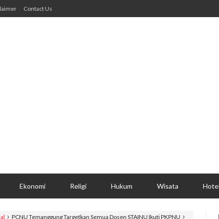
laimer
Contact Us
Ekonomi
Religi
Hukum
Wisata
Hote
al
PCNU Temanggung Targetkan Semua Dosen STAINU Ikuti PKPNU