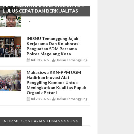
MAHASISWA RPL S1 DAN S2 UNTUK
LULUS CEPAT DAN BERKUALITAS
Aug 06 2026
Harian Temanggung
-
INISNU Temanggung Jajaki
Kerjasama Dan Kolaborasi
Penguatan SDM Bersama
Polres Magelang Kota
Jul 30 2026
Harian Temanggung
-
Mahasiswa KKN-PPM UGM
Hadirkan Inovasi Alat
Penggiling Kompos Untuk
Meningkatkan Kualitas Pupuk
Organik Petani
Jul 28 2026
Harian Temanggung
-
INTIP MEDSOS HARIAN TEMANGGGUNG