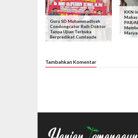
KKN In
Mahas
Guru SD Muhammadiyah
PAR/A
Condongcatur Raih Doktor
Membe
Tanpa Ujian Terbuka
Masya
Berpredikat Cumlaude
Tambahkan Komentar