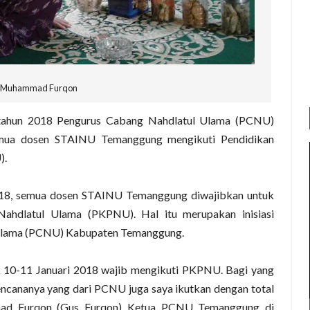
 Muhammad Furqon
tahun 2018 Pengurus Cabang Nahdlatul Ulama (PCNU)
mua dosen STAINU Temanggung mengikuti Pendidikan
).
 2018, semua dosen STAINU Temanggung diwajibkan untuk
ahdlatul Ulama (PKPNU). Hal itu merupakan inisiasi
 Ulama (PCNU) Kabupaten Temanggung.
0-11 Januari 2018 wajib mengikuti PKPNU. Bagi yang
 rencananya yang dari PCNU juga saya ikutkan dengan total
mad Furqon (Gus Furqon) Ketua PCNU Temanggung di