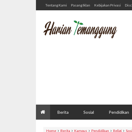
Tentang Kami
Pasang Iklan
Kebijakan Privasi
Disc
Berita
Sosial
Pendidikan
Home
Berita
Kampus
Pendidikan
Religi
Sosi