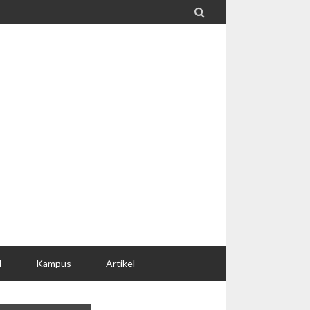

l
Kampus
Artikel