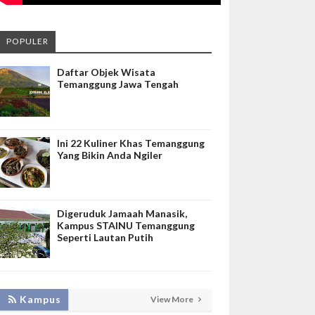
POPULER
Daftar Objek Wisata
Temanggung Jawa Tengah
Ini 22 Kuliner Khas Temanggung
Yang Bikin Anda Ngiler
Digeruduk Jamaah Manasik,
Kampus STAINU Temanggung
Seperti Lautan Putih
LAKUKAN BIMTEK RPL, INISNU
Kampus
View More
TEMANGGUNG SIAP FASILITASI