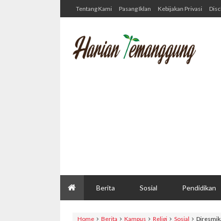
Tentang Kami
Pasang Iklan
Kebijakan Privasi
Disc
Berita
Sosial
Pendidikan
Home
Berita
Kampus
Religi
Sosial
Diresmik