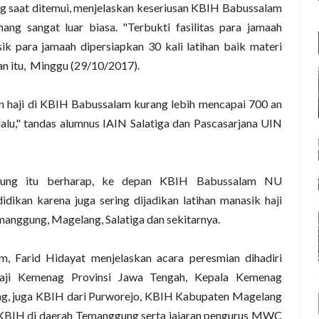
 saat ditemui, menjelaskan keseriusan KBIH Babussalam
ng sangat luar biasa. "Terbukti fasilitas para jamaah
 para jamaah dipersiapkan 30 kali latihan baik materi
n itu,
Minggu (29/10/2017).
lon haji di KBIH Babussalam kurang lebih mencapai 700 an
 lalu," tandas alumnus IAIN Salatiga dan Pascasarjana UIN
gung itu berharap, ke depan KBIH Babussalam NU
ikan karena juga sering dijadikan latihan manasik haji
anggung, Magelang, Salatiga dan sekitarnya.
, Farid Hidayat menjelaskan acara peresmian dihadiri
Haji Kemenag Provinsi Jawa Tengah, Kepala Kemenag
 juga KBIH dari Purworejo, KBIH Kabupaten Magelang
BIH di daerah Temanggung serta jajaran pengurus MWC