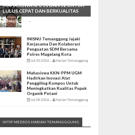
MAHASISWA RPL S1 DAN S2 UNTUK
LULUS CEPAT DAN BERKUALITAS
Aug 06 2026
Harian Temanggung
-
INISNU Temanggung Jajaki
Kerjasama Dan Kolaborasi
Penguatan SDM Bersama
Polres Magelang Kota
Jul 30 2026
Harian Temanggung
-
Mahasiswa KKN-PPM UGM
Hadirkan Inovasi Alat
Penggiling Kompos Untuk
Meningkatkan Kualitas Pupuk
Organik Petani
Jul 28 2026
Harian Temanggung
-
INTIP MEDSOS HARIAN TEMANGGGUNG