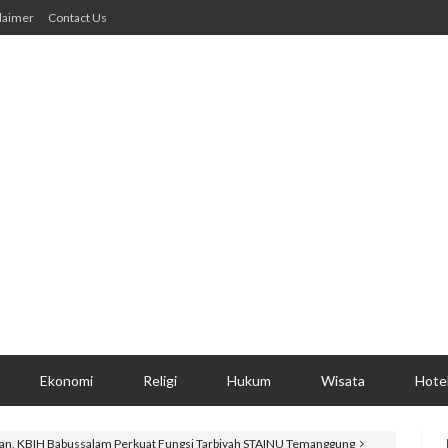
laimer
Contact Us
Ekonomi
Religi
Hukum
Wisata
Hote
an, KBIH Babussalam Perkuat Fungsi Tarbiyah STAINU Temanggung