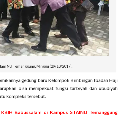
lam NU Temanggung, Minggu (29/10/2017).
emikannya gedung baru
Kelompok Bimbingan Ibadah Haji
rapkan bisa mempekuat fungsi tarbiyah dan ubudiyah
u kompleks tersebut.
, KBIH Babussalam di Kampus STAINU Temanggung