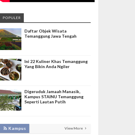
POPULER
Daftar Objek Wisata
Temanggung Jawa Tengah
Ini 22 Kuliner Khas Temanggung
Yang Bikin Anda Ngiler
Digeruduk Jamaah Manasik,
Kampus STAINU Temanggung
Seperti Lautan Putih
LAKUKAN BIMTEK RPL, INISNU
Kampus
View More
TEMANGGUNG SIAP FASILITASI