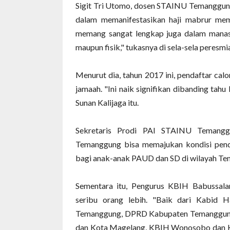
Sigit Tri Utomo, dosen STAINU Temanggung
dalam memanifestasikan haji mabrur mema
memang sangat lengkap juga dalam manasik
maupun fisik," tukasnya di sela-sela peresmia
Menurut dia, tahun 2017 ini, pendaftar ca
jamaah. "Ini naik signifikan dibanding tahu
Sunan Kalijaga itu.
Sekretaris Prodi PAI STAINU Temang
Temanggung bisa memajukan kondisi pendid
bagi anak-anak PAUD dan SD di wilayah Tem
Sementara itu, Pengurus KBIH Babussalam
seribu orang lebih. "Baik dari Kabid 
Temanggung, DPRD Kabupaten Temanggung,
dan Kota Magelang, KBIH Wonosobo dan K