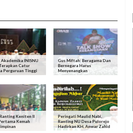
s Akademika INISNU
Gus Miftah: Beragama Dan
Terapkan Catur
Bernegara Harus
 Perguruan Tinggi
Menyenangkan
Ranting Keniten II
Peringati Maulid Nabi,
 Pertama Kemah
Ranting NU Desa Pulorejo
impinan
Hadirkan KH. Anwar Zahid