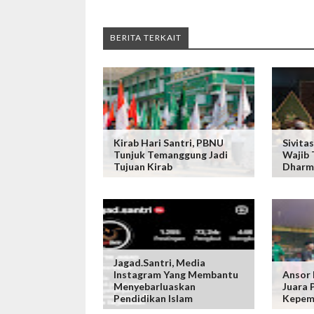
BERITA TERKAIT
Kirab Hari Santri, PBNU
Sivita
Tunjuk Temanggung Jadi
Wajib 
Tujuan Kirab
Dharma
Jagad.santri, Media
Instagram Yang Membantu
Ansor 
Menyebarluaskan
Juara
Pendidikan Islam
Kepem