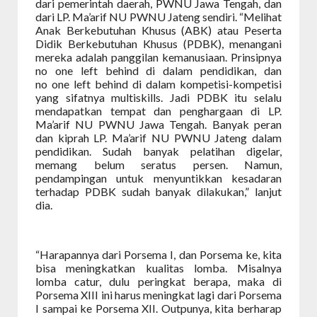
dari pemerintah daerah, PWNU Jawa Tengah, dan
dari LP. Ma’arif NU PWNU Jateng sendiri. “Melihat
Anak Berkebutuhan Khusus (ABK) atau Peserta
Didik Berkebutuhan Khusus (PDBK), menangani
mereka adalah panggilan kemanusiaan. Prinsipnya
no one left behind di dalam pendidikan, dan
no one left behind di dalam kompetisi-kompetisi
yang sifatnya multiskills. Jadi PDBK itu selalu
mendapatkan tempat dan penghargaan di LP.
Ma’arif NU PWNU Jawa Tengah. Banyak peran
dan kiprah LP. Ma’arif NU PWNU Jateng dalam
pendidikan. Sudah banyak pelatihan digelar,
memang belum seratus persen. Namun,
pendampingan untuk menyuntikkan kesadaran
terhadap PDBK sudah banyak dilakukan,” lanjut
dia.
“Harapannya dari Porsema I, dan Porsema ke, kita
bisa meningkatkan kualitas lomba. Misalnya
lomba catur, dulu peringkat berapa, maka di
Porsema XIII ini harus meningkat lagi dari Porsema
I sampai ke Porsema XII. Outpunya, kita berharap