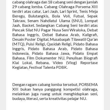
cabang olahraga dan 18 cabang seni dengan jumlah
29 cabang lomba. Cabang Olahraga Porsema XIII
terdiri atas catur, Lari Jauh, Lari Sprint, Tenis Meja
Beregu, Bulutangkis, Bola Voli, Futsal, Sepak
Takraw, Senam Nahdlatul Ulama (SNU), Lompat
Jauh, Basket. Sedangkan Cabang Seni terdiri atas
Pencak Silat NU Pagar Nusa Seni Wiraloka, Debat
Bahasa Inggris, Debat Bahasa Arab, Kaligrafi,
Desain Poster Digital, Musabaqah Tilawatil Qur’an
(MTQ), Puisi Religi, Qasidah Religi, Pidato Bahasa
Inggris, Pidato Bahasa Arab, Pidato Bahasa
Indonesia, Pidato Bahasa Jawa, Pidato Empat
Bahasa, Film Dokumenter NU, Penulisan Biografi
Kiai Lokal, Rebana, Video (Vlog) Reportase
Kegiatan, Festival Talenta PDBK.
Dengan ragam cabang lomba tersebut, PORSEMA
XIII bukan hanya panggung kompetisi olahraga,
melainkan juga ruang untuk menghidupkan seni,
budaya, literasi, serta kreativitas pelajar NU.