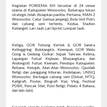
Kegiatan PORSEMA XIII tersebar di 24 venue
utama di Kabupaten Wonosobo. Beberapa lokasi
strategis telah disiapkan panitia. Pertama, MAN 2
Wonosobo: Catur (semua jenjang), Bola Voli Putri,
dan cabang seni tertentu. Kedua, Stadion
Kalianget: Lari Jauh, Lari Sprint, Lompat Jauh.
Ketiga, GOR Tobong Kertek & GOR Sanera
Ketinggring: Bulutangkis. Keempat, GOR Watu
Gong & Gedung Golkar: Sepak Takraw. Kelima,
Lapangan Futsal Kejiwan, Bhayangkara, dan
Andongsili: Futsal. Keenam, Pendopo Kabupaten:
Rebana. Ketujuh, Alun-Alun Wonosobo: Qasidah
Religi dan panggung hiburan. Kedelapan, UNSIQ
Wonosobo: Berbagai cabang seni (Debat, MTQ,
Kaligrafi, Poster, Biografi Kiai, Vlog, Festival
PDBK, Pencak Silat, Puisi Religi, Pidato 4 Bahasa,
dan lain-lain).
Sejumlah agenda kegiatan telah disiapkan panitia.