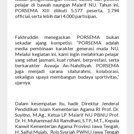
pelajar di bawah naungan Ma’arif NU. Tahun ini,
PORSEMA XIII diikuti 5.577 peserta, 1.794
official, serta lebih dari 4.000 partisipan.
Fakhruddin menegaskan PORSEMA bukan
sekadar ajang kompetisi. “PORSEMA adalah
media pembinaan karakter generasi muda NU.
Melalui kegiatan ini, kami ingin melahirkan pelajar
yang sehat jasmani, kuat rohani, berprestasi, serta
berkarakter Aswaja An-Nahdliyah. PORSEMA
juga menjadi sarana silaturahmi, kolaborasi,
sekaligus upaya membangun budaya sportivitas,”
ujarnya.
Dalam kesempatan itu, hadir Direktur Jenderal
Pendidikan Islam Kementerian Agama RI Prof. Dr.
Suyitno, M.Ag., Ketua LP Ma'arif NU PBNU Prof.
Dr. H. Muhammad Ali Ramdhani, S.TP., M.T., Kepala
Kanwil Kementerian Agama Provinsi Jawa Tengah,
H. Saiful Mujab,
Rois Syuriah PWNU Jawa Tengah