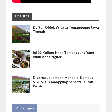
POPULER
Daftar Objek Wisata Temanggung Jawa
Tengah
Ini 22 Kuliner Khas Temanggung Yang
Bikin Anda Ngiler
Digeruduk Jamaah Manasik, Kampus
STAINU Temanggung Seperti Lautan
Putih
Kampus