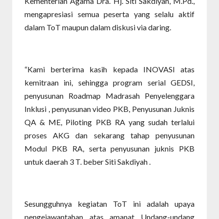
Kementerian Agama Dra. Hj. Siti Sakdiyah, M.Pd.,
mengapresiasi semua peserta yang selalu aktif
dalam ToT maupun dalam diskusi via daring.
“Kami berterima kasih kepada INOVASI atas
kemitraan ini, sehingga program serial GEDSI,
penyusunan Roadmap Madrasah Penyelenggara
Inklusi , penyusunan video PKB, Penyusunan Juknis
QA & ME, Piloting PKB RA yang sudah terlalui
proses AKG dan sekarang tahap penyusunan
Modul PKB RA, serta penyusunan juknis PKB
untuk daerah 3 T. beber Siti Sakdiyah .
Sesungguhnya kegiatan ToT ini adalah upaya
pengejawantahan atas amanat Undang-undang