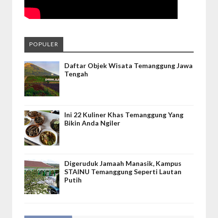
POPULER
Daftar Objek Wisata Temanggung Jawa
Tengah
Ini 22 Kuliner Khas Temanggung Yang
Bikin Anda Ngiler
Digeruduk Jamaah Manasik, Kampus
STAINU Temanggung Seperti Lautan
Putih