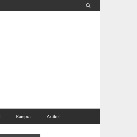

l
Kampus
Artikel