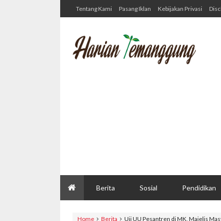
Tentang Kami
Pasang Iklan
Kebijakan Privasi
Disc
Berita
Sosial
Pendidikan
Home
Berita
Uji UU Pesantren di MK, Majelis Ma