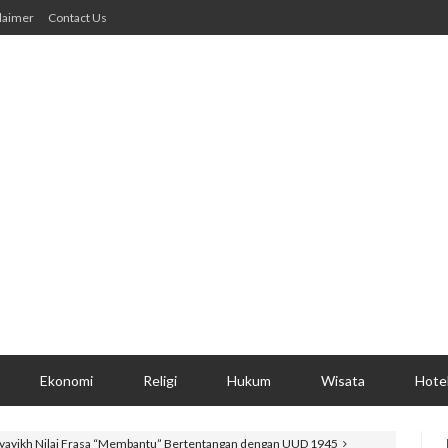
laimer
Contact Us
Ekonomi
Religi
Hukum
Wisata
Hote
syayikh Nilai Frasa “Membantu” Bertentangan dengan UUD 1945