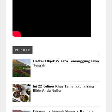
POPULER
Daftar Objek Wisata Temanggung Jawa
Tengah
Ini 22 Kuliner Khas Temanggung Yang
Bikin Anda Ngiler
Digeruduk Jamaah Manasik, Kampus