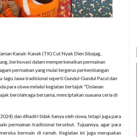
Taman Kanak-Kanak (TK) Cut Nyak Dien Sibajag,
ng, berinovasi dalam memperkenalkan permainan
Beragam permainan yang mulai tergerus perkembangan
gu-lagu Jawa tradisional seperti Gundul-Gundul Pacul dan
a para siswa melalui kegiatan bertajuk "Dolanan
iajak berolahraga bersama, menciptakan suasana ceria di
024) dan dihadiri tidak hanya oleh siswa, tetapi juga para
main permainan tradisional tersebut. Tujuannya, agar para
mereka bermain di rumah. Kegiatan ini juga merupakan