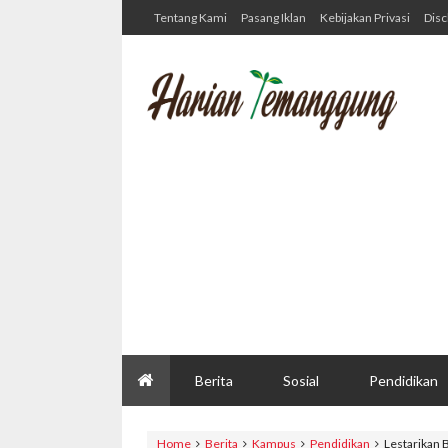
Tentang Kami
Pasang Iklan
Kebijakan Privasi
Disc
Berita
Sosial
Pendidikan
Home
Berita
Kampus
Pendidikan
Lestarikan 