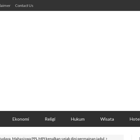
laimer
Contact Us
Ekonomi
Religi
Hukum
Wisata
Hote
Budaya, Mahasiswa PPL MPI kenalkan sejak dini permainan jadul