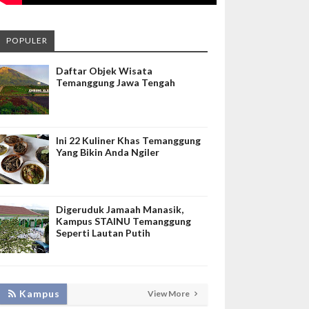
POPULER
Daftar Objek Wisata
Temanggung Jawa Tengah
Ini 22 Kuliner Khas Temanggung
Yang Bikin Anda Ngiler
Digeruduk Jamaah Manasik,
Kampus STAINU Temanggung
Seperti Lautan Putih
KEMBANGKAN SIM LAYANAN,
Kampus
View More
HADIRKAN TIM SEVIMA UNTUK