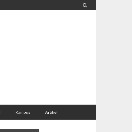

l
Kampus
Artikel