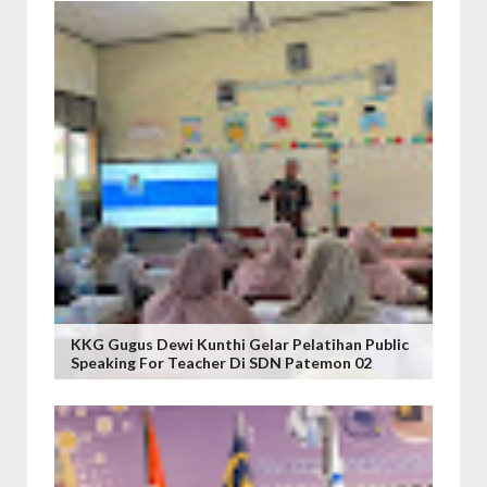
KKG Gugus Dewi Kunthi Gelar Pelatihan Public
Speaking For Teacher Di SDN Patemon 02