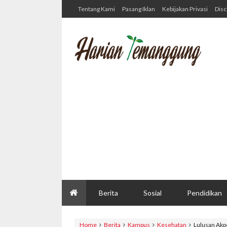
Tentang Kami
Pasang Iklan
Kebijakan Privasi
Disc
Berita
Sosial
Pendidikan
Home
Berita
Kampus
Kesehatan
Lulusan Akp