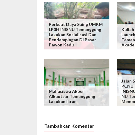
Perkuat Daya Saing UMKM
LP3H INISNU Temanggung
Kulia
Lakukan Sosialisasi Dan
Launc
Pendampingan Di Pasar
Teman
Pawon Kedu
Akade
Jalan 
PCNU 
Mahasiswa Akper
INISNU
Alkautsar Temanggung
NU Te
Lakukan Ikrar
Membe
Tambahkan Komentar