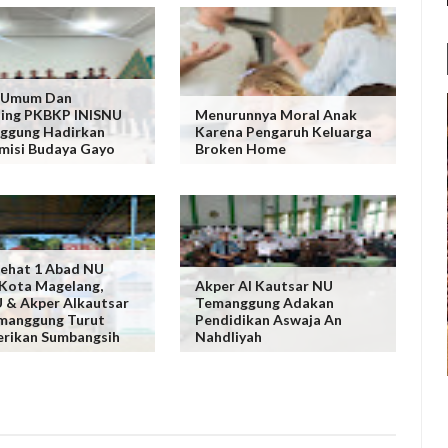
h Umum Dan
hing PKBKP INISNU
Menurunnya Moral Anak
ggung Hadirkan
Karena Pengaruh Keluarga
misi Budaya Gayo
Broken Home
Sehat 1 Abad NU
Kota Magelang,
Akper Al Kautsar NU
 & Akper Alkautsar
Temanggung Adakan
manggung Turut
Pendidikan Aswaja An
rikan Sumbangsih
Nahdliyah