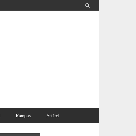

l
Kampus
Artikel