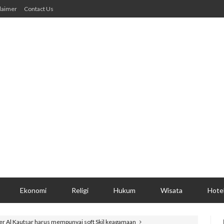
laimer
Contact Us
Ekonomi
Religi
Hukum
Wisata
Hote
er Al Kautsar harus mempunyai soft Skil keagamaan