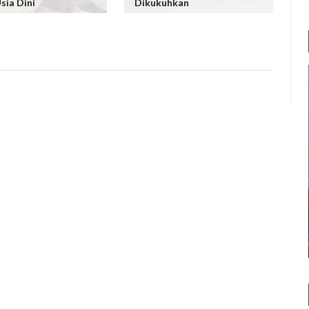
sia Dini
Dikukuhkan