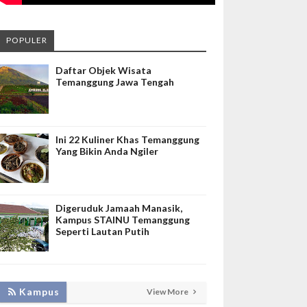
POPULER
Daftar Objek Wisata
Temanggung Jawa Tengah
Ini 22 Kuliner Khas Temanggung
Yang Bikin Anda Ngiler
Digeruduk Jamaah Manasik,
Kampus STAINU Temanggung
Seperti Lautan Putih
KEMBANGKAN SIM LAYANAN,
Kampus
View More
HADIRKAN TIM SEVIMA UNTUK