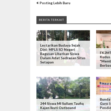
Posting Lebih Baru
BERITA TERKAIT
Lestarikan Budaya Sejak
Dini: MPLS SD Negeri
FK2MTs
Bagusan Libatkan Siswa
Kudus 
Dalam Adat Sadranan Situs
"Memb
Setapan
Berbas
Bunda
244 Siswa MI Sullam Taufiq
Guru J
Kajen Ikuti Outbound
Pendid