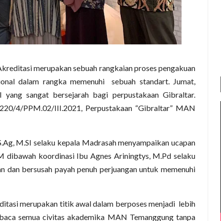
Akreditasi merupakan sebuah rangkaian proses pengakuan
ional dalam rangka memenuhi sebuah standart. Jumat,
yang sangat bersejarah bagi perpustakaan Gibraltar.
1220/4/PPM.02/III.2021, Perpustakaan “Gibraltar” MAN
S.Ag, M.SI selaku kepala Madrasah menyampaikan ucapan
 dibawah koordinasi Ibu Agnes Ariningtys, M.Pd selaku
an dan bersusah payah penuh perjuangan untuk memenuhi
ditasi merupakan titik awal dalam berposes menjadi lebih
 baca semua civitas akademika MAN Temanggung tanpa