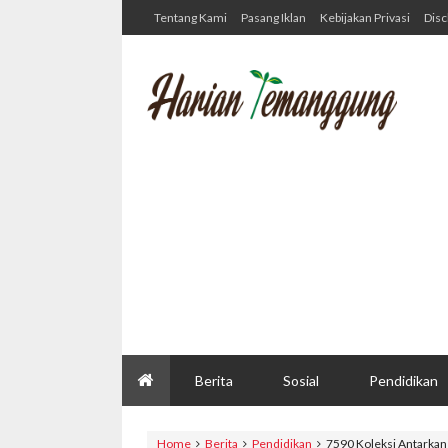
Tentang Kami
Pasang Iklan
Kebijakan Privasi
Disc
Berita
Sosial
Pendidikan
Home
Berita
Pendidikan
7590 Koleksi Antarka