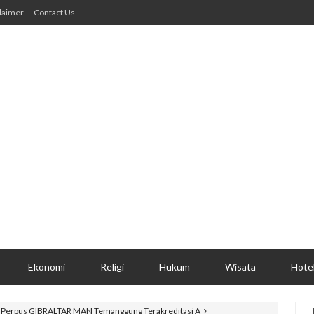
laimer
Contact Us
Ekonomi
Religi
Hukum
Wisata
Hote
n Perpus GIBRALTAR MAN Temanggung Terakreditasi A