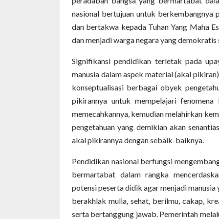
peradaban bangsa yang bermartabat dala
nasional bertujuan untuk berkembangnya p
dan bertakwa kepada Tuhan Yang Maha Esa, b
dan menjadi warga negara yang demokratis 
Signifikansi pendidikan terletak pada u
manusia dalam aspek material (akal pikiran),
konseptualisasi berbagai obyek pengetah
pikirannya untuk mempelajari fenomena l
memecahkannya, kemudian melahirkan kembal
pengetahuan yang demikian akan senanti
akal pikirannya dengan sebaik-baiknya.
Pendidikan nasional berfungsi mengemban
bermartabat dalam rangka mencerdaska
potensi peserta didik agar menjadi manusi
berakhlak mulia, sehat, berilmu, cakap, kr
serta bertanggung jawab. Pemerintah mela