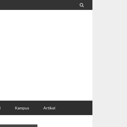

l
Kampus
Artikel