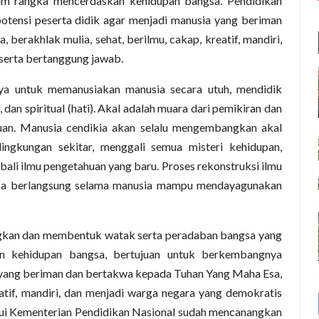
m rangka mencerdaskan kehidupan bangsa. Pendidikan
otensi peserta didik agar menjadi manusia yang beriman
erakhlak mulia, sehat, berilmu, cakap, kreatif, mandiri,
serta bertanggung jawab.
paya untuk memanusiakan manusia secara utuh, mendidik
 dan spiritual (hati). Akal adalah muara dari pemikiran dan
uan. Manusia cendikia akan selalu mengembangkan akal
ingkungan sekitar, menggali semua misteri kehidupan,
i ilmu pengetahuan yang baru. Proses rekonstruksi ilmu
asa berlangsung selama manusia mampu mendayagunakan
gkan dan membentuk watak serta peradaban bangsa yang
n kehidupan bangsa, bertujuan untuk berkembangnya
a yang beriman dan bertakwa kepada Tuhan Yang Maha Esa,
eatif, mandiri, dan menjadi warga negara yang demokratis
lui Kementerian Pendidikan Nasional sudah mencanangkan