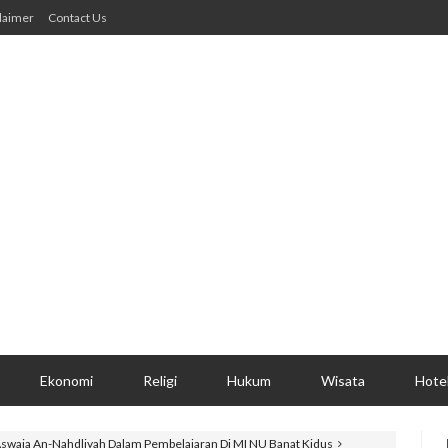
laimer
Contact Us
Ekonomi
Religi
Hukum
Wisata
Hote
 Aswaja An-Nahdliyah Dalam Pembelajaran Di MI NU Banat Kidus