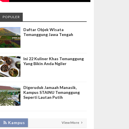
POPULER
Daftar Objek Wisata
Temanggung Jawa Tengah
Ini 22 Kuliner Khas Temanggung
Yang Bikin Anda Ngiler
Digeruduk Jamaah Manasik,
Kampus STAINU Temanggung
Seperti Lautan Putih
KEMBANGKAN SIM LAYANAN,
Kampus
View More
HADIRKAN TIM SEVIMA UNTUK