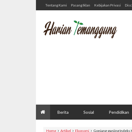
Tentang Kami
Pasang Iklan
Kebijakan Privasi
Disc
Berita
Sosial
Pendidikan
Home
Artikel
Ekonomi
Gonjang-ganjing Indeks