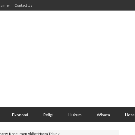
laimer
Contact Us
Ekonomi
Religi
Hukum
Wisata
Hote
 Harga Konsumen Akibat Harga Telur