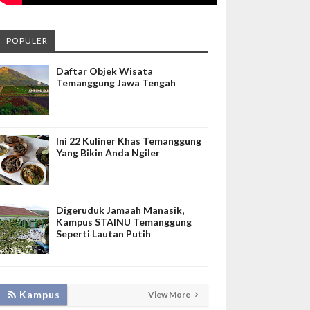
POPULER
Daftar Objek Wisata
Temanggung Jawa Tengah
Ini 22 Kuliner Khas Temanggung
Yang Bikin Anda Ngiler
Digeruduk Jamaah Manasik,
Kampus STAINU Temanggung
Seperti Lautan Putih
LAKUKAN BIMTEK RPL, INISNU
Kampus
View More
TEMANGGUNG SIAP FASILITASI