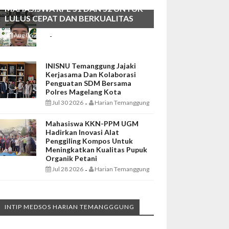
MAHASISWA RPL S1 DAN S2 UNTUK
LULUS CEPAT DAN BERKUALITAS
Aug 06 2026
Harian Temanggung
-
INISNU Temanggung Jajaki
Kerjasama Dan Kolaborasi
Penguatan SDM Bersama
Polres Magelang Kota
Jul 30 2026
Harian Temanggung
-
Mahasiswa KKN-PPM UGM
Hadirkan Inovasi Alat
Penggiling Kompos Untuk
Meningkatkan Kualitas Pupuk
Organik Petani
Jul 28 2026
Harian Temanggung
-
INTIP MEDSOS HARIAN TEMANGGGUNG