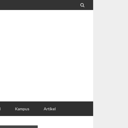

l
Kampus
Artikel