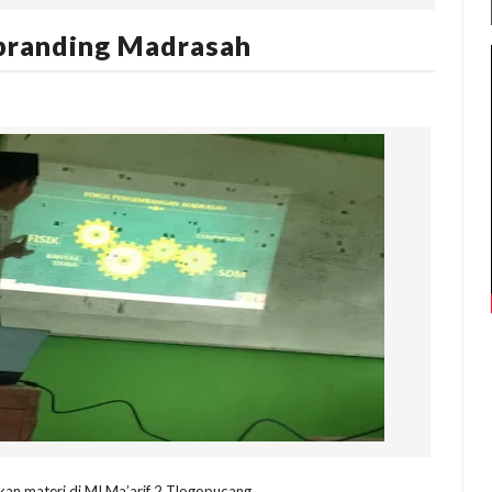
randing Madrasah
n materi di MI Ma’arif 2 Tlogopucang