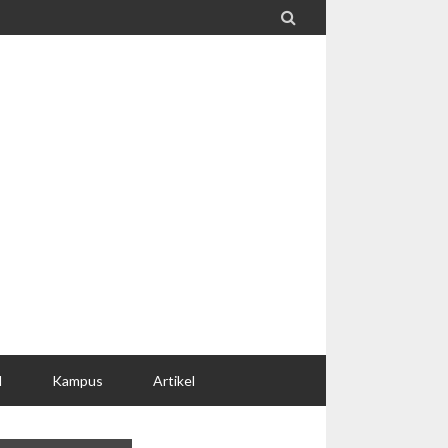

l
Kampus
Artikel