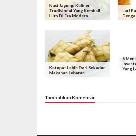
Nasi Jagung: Kuliner
Tradisional Yang Kembali
Lari P
Hits Di Era Modern
Denga
5 Meni
Invest
Ketupat Lebih Dari Sekadar
Yang L
Makanan Lebaran
Tambahkan Komentar