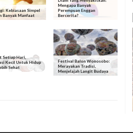
Diam Yang Menyakitkan:
Mengapa Banyak
agi: Kebiasaan Simpel
Perempuan Enggan
n Banyak Manfaat
Bercerita?
t Setiap Hari,
Festival Balon Wonosobo:
asi Kecil Untuk Hidup
Merayakan Tradisi,
ebih Sehat
Menjelajah Langit Budaya