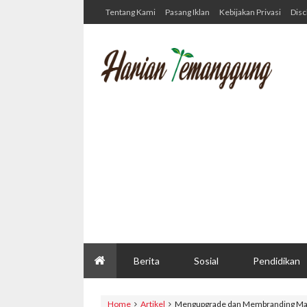
Tentang Kami
Pasang Iklan
Kebijakan Privasi
Disc
Berita
Sosial
Pendidikan
Home
Artikel
Mengupgrade dan Membranding Ma