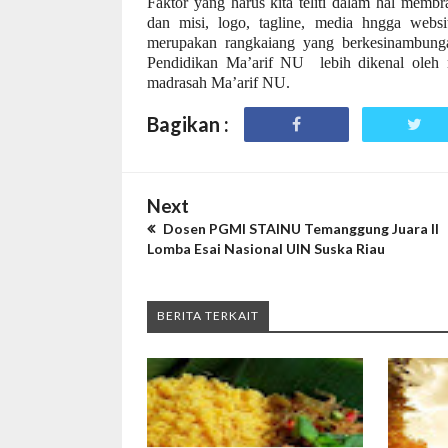
Faktor yang harus kita teliti dalam hal memb
dan misi, logo, tagline, media hngga webs
merupakan rangkaiang yang berkesinambung
Pendidikan Ma’arif NU
lebih dikenal oleh
madrasah Ma’arif NU.
Bagikan :
Next
Dosen PGMI STAINU Temanggung Juara II
Lomba Esai Nasional UIN Suska Riau
BERITA TERKAIT