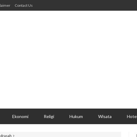
laimer
Contact Us
Ekonomi
Religi
Hukum
Wisata
Hote
drasah