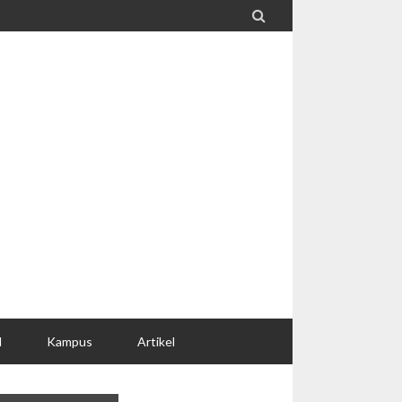

l
Kampus
Artikel