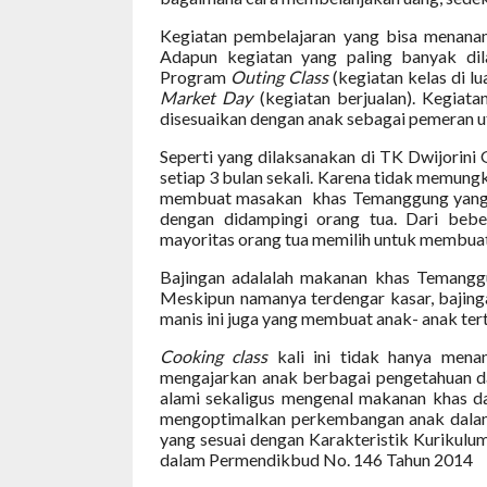
Kegiatan pembelajaran yang bisa menana
Adapun kegiatan yang paling banyak di
Program
Outing Class
(kegiatan kelas di lu
Market Day
(kegiatan berjualan). Kegiata
disesuaikan dengan anak sebagai pemeran ut
Seperti yang dilaksanakan di TK Dwijorini 
setiap 3 bulan sekali. Karena tidak memung
membuat masakan
khas Temanggung yang
dengan didampingi orang tua. Dari bebe
mayoritas orang tua memilih untuk membuat
Bajingan adalalah makanan khas Temanggu
Meskipun namanya terdengar kasar, bajinga
manis ini juga yang membuat anak- anak te
Cooking class
kali ini tidak hanya menan
mengajarkan anak berbagai pengetahuan 
alami sekaligus mengenal makanan khas dar
mengoptimalkan perkembangan anak dalam 
yang sesuai dengan Karakteristik Kurikulu
dalam Permendikbud No. 146 Tahun 2014