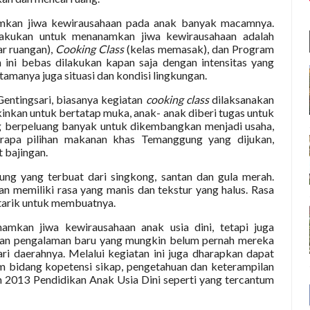
mkan jiwa kewirausahaan pada anak banyak macamnya.
lakukan untuk menanamkan jiwa kewirausahaan adalah
ar ruangan),
Cooking Class
(kelas memasak), dan Program
n ini bebas dilakukan kapan saja dengan intensitas yang
amanya juga situasi dan kondisi lingkungan.
Gentingsari, biasanya kegiatan
cooking class
dilaksanakan
kinkan untuk bertatap muka, anak- anak diberi tugas untuk
 berpeluang banyak untuk dikembangkan menjadi usaha,
rapa pilihan makanan khas Temanggung yang dijukan,
 bajingan.
ng yang terbuat dari singkong, santan dan gula merah.
n memiliki rasa yang manis dan tekstur yang halus. Rasa
rtarik untuk membuatnya.
amkan jiwa kewirausahaan anak usia dini, tetapi juga
dan pengalaman baru yang mungkin belum pernah mereka
i daerahnya. Melalui kegiatan ini juga dharapkan dapat
bidang kopetensi sikap, pengetahuan dan keterampilan
m 2013 Pendidikan Anak Usia Dini seperti yang tercantum