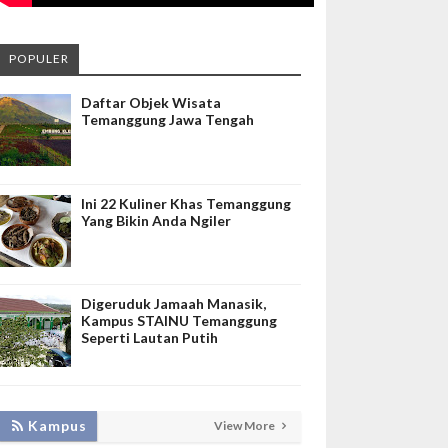
POPULER
Daftar Objek Wisata
Temanggung Jawa Tengah
Ini 22 Kuliner Khas Temanggung
Yang Bikin Anda Ngiler
Digeruduk Jamaah Manasik,
Kampus STAINU Temanggung
Seperti Lautan Putih
LAKUKAN BIMTEK RPL, INISNU
Kampus
View More
TEMANGGUNG SIAP FASILITASI