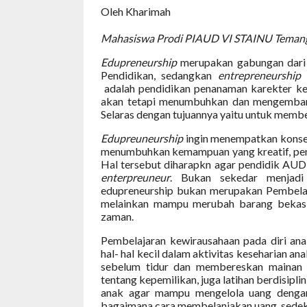
Oleh Kharimah
Mahasiswa Prodi PIAUD VI STAINU Teman
Edupreneurship
merupakan gabungan dari
Pendidikan, sedangkan
entrepreneurship
b
adalah pendidikan penanaman karekter k
akan tetapi menumbuhkan dan mengembangk
Selaras dengan tujuannya yaitu untuk membe
Edupreuneurship
ingin menempatkan konsep
menumbuhkan kemampuan yang kreatif, penci
Hal tersebut diharapkn agar pendidik AUD 
enterpreuneur
. Bukan sekedar menjadi 
edupreneurship bukan merupakan Pembelaj
melainkan mampu merubah barang bekas
zaman.
Pembelajaran kewirausahaan pada diri anak
hal- hal kecil dalam aktivitas keseharian a
sebelum tidur dan membereskan mainan s
tentang kepemilikan, juga latihan berdisipl
anak agar mampu mengelola uang dengan
bagaimana cara membelanjakan uang, sedek