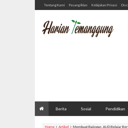
Tentang Kami
Pasang Iklan
Kebijakan Privasi
Disc
Berita
Sosial
Pendidikan
Home
Artikel
Membuat Bajingan, AUD Belajar Be