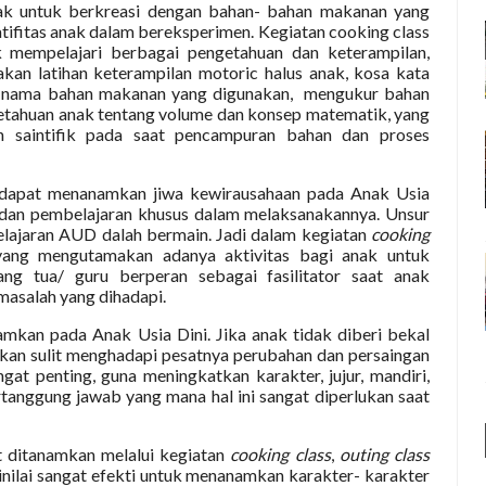
k untuk berkreasi dengan bahan- bahan makanan yang
ifitas anak dalam bereksperimen. Kegiatan cooking class
 mempelajari berbagai pengetahuan dan keterampilan,
an latihan keterampilan motoric halus anak, kosa kata
-nama bahan makanan yang digunakan,
mengukur bahan
tahuan anak tentang volume dan konsep matematik, yang
n saintifik pada saat pencampuran bahan dan proses
dapat menanamkan jiwa kewirausahaan pada Anak Usia
i dan pembelajaran khusus dalam melaksanakannya. Unsur
lajaran AUD dalah bermain. Jadi dalam kegiatan
cooking
yang mengutamakan adanya aktivitas bagi anak untuk
ang tua/ guru berperan sebagai fasilitator saat anak
salah yang dihadapi.
mkan pada Anak Usia Dini. Jika anak tidak diberi bekal
 akan sulit menghadapi pesatnya perubahan dan persaingan
gat penting, guna meningkatkan karakter, jujur, mandiri,
rtanggung jawab yang mana hal ini sangat diperlukan saat
 ditanamkan melalui kegiatan
cooking class
,
outing class
dinilai sangat efekti untuk menanamkan karakter- karakter