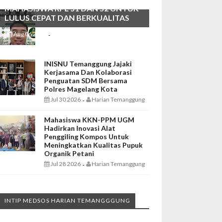
MAHASISWA RPL S1 DAN S2 UNTUK
LULUS CEPAT DAN BERKUALITAS
Aug 06 2026
Harian Temanggung
-
INISNU Temanggung Jajaki
Kerjasama Dan Kolaborasi
Penguatan SDM Bersama
Polres Magelang Kota
Jul 30 2026
Harian Temanggung
-
Mahasiswa KKN-PPM UGM
Hadirkan Inovasi Alat
Penggiling Kompos Untuk
Meningkatkan Kualitas Pupuk
Organik Petani
Jul 28 2026
Harian Temanggung
-
INTIP MEDSOS HARIAN TEMANGGGUNG