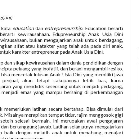
ggung
 kata
education
dan
entrepreneurship
. Education berarti
erarti kewirausahaan. Edupreneurship Anak Usia Dini
ewirausahaan, bukan mengajarkan anak untuk berdagang,
an sifat atau katakter yang telah ada pada diri anak.
ntuk karakter entrepreneur pada Anak Usia Dini.
 dan sikap kewirausahan dalam dunia pendidikan dengan
pta peluang yang inofatif, dan berani mengambil resiko.
bisa mencetak lulusan Anak Usia Dini yang memiliki jiwa
penjual, akan tetapi cakupannya lebih luas, karna
aran yang mendidik seseorang untuk menjadi pedagang,
 menjadi emas yang mampu bersaing di perkembangan
 memerlukan latihan secara bertahap. Bisa dimulai dari
nak. Misalnya merapikan tempat tidur, rajim menggosok gigi
etelh selesai bermain. Ini merupakan awal pengajaran
in dan bertanggung jawab. Latihan selanjutnya, mengajarkan
 baik dengan melatih anak untuk menabung, menajari
ah dan mencari uang.