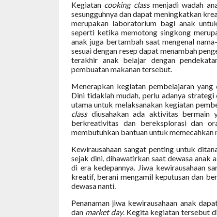
Kegiatan
cooking class
menjadi wadah ana
sesungguhnya dan dapat meningkatkan kreat
merupakan laboratorium bagi anak untuk
seperti ketika memotong singkong merupak
anak juga bertambah saat mengenal nama
sesuai dengan resep dapat menambah penge
terakhir anak belajar dengan pendekata
pembuatan makanan tersebut.
Menerapkan kegiatan pembelajaran yang 
Dini tidaklah mudah, perlu adanya strateg
utama untuk melaksanakan kegiatan pembe
class
diusahakan ada aktivitas bermain 
berkreativitas dan bereksplorasi dan or
membutuhkan bantuan untuk memecahkan ma
Kewirausahaan sangat penting untuk ditana
sejak dini, dihawatirkan saat dewasa anak
di era kedepannya. Jiwa kewirausahaan san
kreatif, berani mengamil keputusan dan be
dewasa nanti.
Penanaman jiwa kewirausahaan anak dapat
dan
market day
. Kegita kegiatan tersebut 