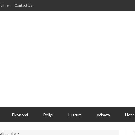
laimer
Contact Us
Ekonomi
Religi
Hukum
Wisata
Hote
rwirausaha