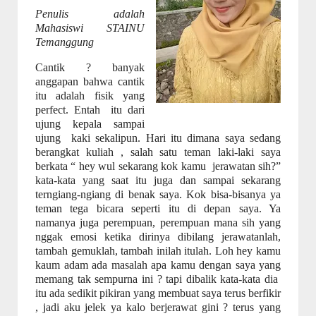
Penulis adalah
Mahasiswi STAINU
Temanggung
Cantik ? banyak
anggapan bahwa cantik
itu adalah fisik yang
perfect. Entah
itu dari
ujung kepala sampai
ujung
kaki sekalipun. Hari itu dimana saya sedang
berangkat kuliah , salah satu teman laki-laki saya
berkata “ hey wul sekarang kok kamu
jerawatan sih?”
kata-kata yang saat itu juga dan sampai sekarang
terngiang-ngiang di benak saya. Kok bisa-bisanya ya
teman tega bicara seperti itu di depan saya. Ya
namanya juga perempuan, perempuan mana sih yang
nggak emosi ketika dirinya dibilang jerawatanlah,
tambah gemuklah, tambah inilah itulah. Loh hey kamu
kaum adam ada masalah apa kamu dengan saya yang
memang tak sempurna ini ? tapi dibalik kata-kata dia
itu ada sedikit pikiran yang membuat saya terus berfikir
, jadi aku jelek ya kalo berjerawat gini ? terus yang