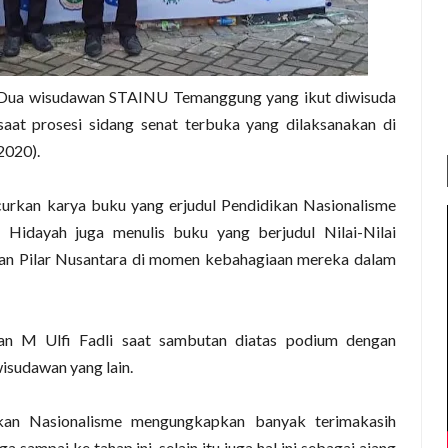
Dua wisudawan STAINU Temanggung yang ikut diwisuda
saat prosesi sidang senat terbuka yang dilaksanakan di
2020).
rkan karya buku yang erjudul Pendidikan Nasionalisme
 Hidayah juga menulis buku yang berjudul Nilai-Nilai
tkan Pilar Nusantara di momen kebahagiaan mereka dalam
an M Ulfi Fadli saat sambutan diatas podium dengan
isudawan yang lain.
kan Nasionalisme mengungkapkan banyak terimakasih
ampai ke tahap ini, selain itu juga hal ini sebagai ajang