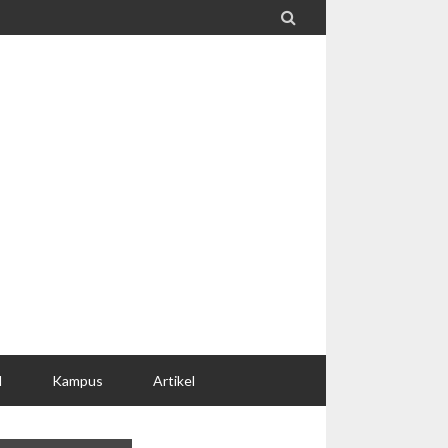

l
Kampus
Artikel