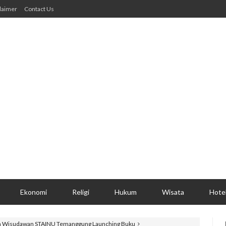
laimer
Contact Us
Ekonomi
Religi
Hukum
Wisata
Hote
 Wisudawan STAINU Temanggung Launching Buku