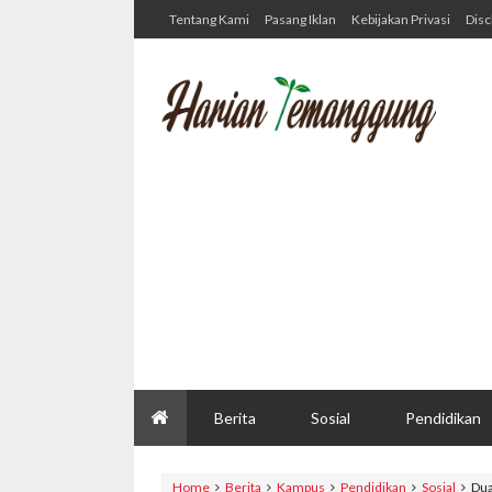
Tentang Kami
Pasang Iklan
Kebijakan Privasi
Disc
Berita
Sosial
Pendidikan
Home
Berita
Kampus
Pendidikan
Sosial
Dua