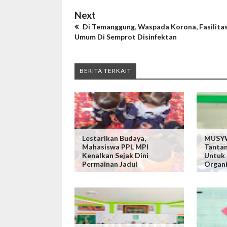
Next
Di Temanggung, Waspada Korona, Fasilita
Umum Di Semprot Disinfektan
BERITA TERKAIT
Lestarikan Budaya,
MUSYW
Mahasiswa PPL MPI
Tanta
Kenalkan Sejak Dini
Untuk
Permainan Jadul
Organi