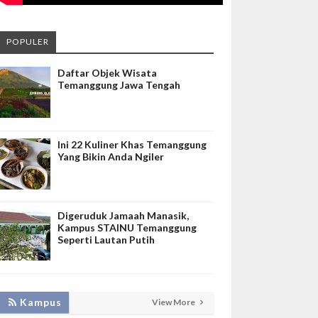
POPULER
Daftar Objek Wisata
Temanggung Jawa Tengah
Ini 22 Kuliner Khas Temanggung
Yang Bikin Anda Ngiler
Digeruduk Jamaah Manasik,
Kampus STAINU Temanggung
Seperti Lautan Putih
KEMBANGKAN SIM LAYANAN,
Kampus
View More
HADIRKAN TIM SEVIMA UNTUK