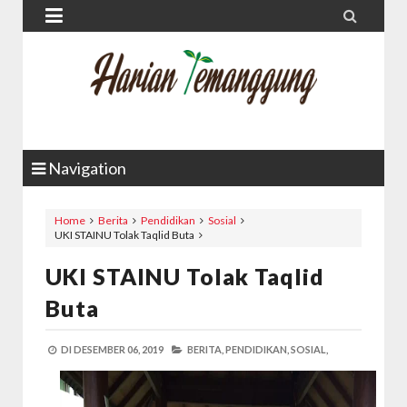


Navigation
Home
Berita
Pendidikan
Sosial
UKI STAINU Tolak Taqlid Buta
UKI STAINU Tolak Taqlid
Buta
DI
DESEMBER 06, 2019
BERITA,
PENDIDIKAN,
SOSIAL,