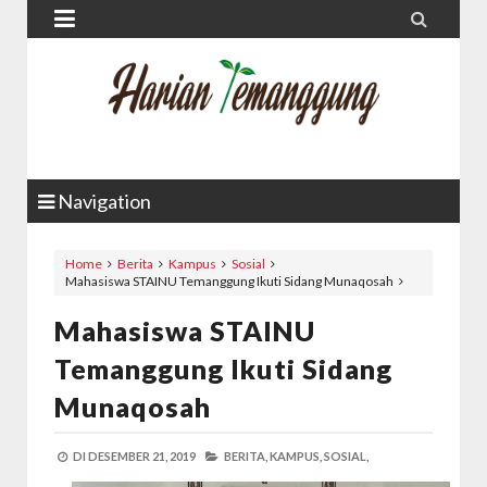


Navigation
Home
Berita
Kampus
Sosial
Mahasiswa STAINU Temanggung Ikuti Sidang Munaqosah
Mahasiswa STAINU
Temanggung Ikuti Sidang
Munaqosah
DI
DESEMBER 21, 2019
BERITA,
KAMPUS,
SOSIAL,