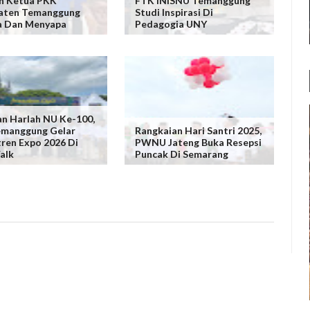
n Ketua PKK
FTK INISNU Temanggung
aten Temanggung
Studi Inspirasi Di
a Dan Menyapa
Pedagogia UNY
n Harlah NU Ke-100,
emanggung Gelar
Rangkaian Hari Santri 2025,
ren Expo 2026 Di
PWNU Jateng Buka Resepsi
alk
Puncak Di Semarang