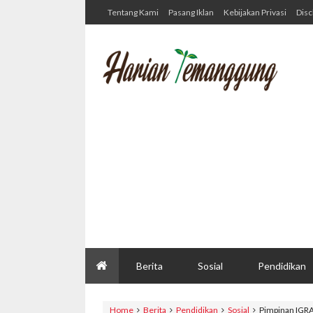
Tentang Kami
Pasang Iklan
Kebijakan Privasi
Disc
Berita
Sosial
Pendidikan
Home
Berita
Pendidikan
Sosial
Pimpinan IGR