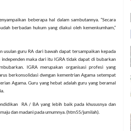
menyampaikan beberapa hal dalam sambutan
n
ya
. “
Secara
 sudah berbadan hukum y
an
g diakui oleh kemenkumham
,”
n usulan guru RA dari bawah dapat tersampaikan kepada
 independen maka dari itu IGRA tidak dapat di bubarkan
bubarkan. IGRA merupakan organisasi profesi yang
arus berkonsolidasi dwngan kementrian Agama setempat
erian Agama. Guru yang hebat adalah guru yang beramal
ia.
endidikan
RA / BA yang lebih baik pada khususnya dan
maju dan madani pada umumnya. (
htm55/
jumilah)
.