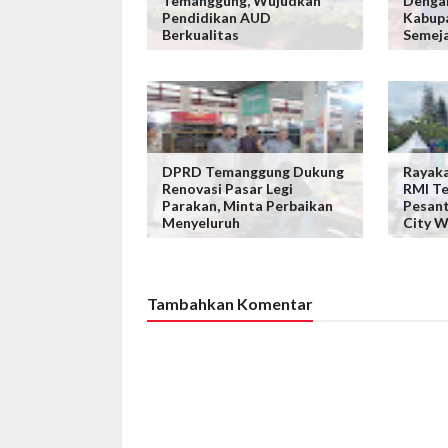
Temanggung, Wujudkan
Denga
Pendidikan AUD
Kabup
Berkualitas
Semej
DPRD Temanggung Dukung
Rayaka
Renovasi Pasar Legi
RMI T
Parakan, Minta Perbaikan
Pesant
Menyeluruh
City W
Tambahkan Komentar