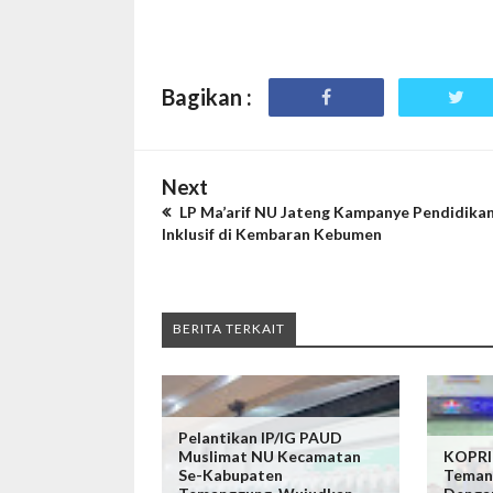
Bagikan :
Next
LP Ma’arif NU Jateng Kampanye Pendidika
Inklusif di Kembaran Kebumen
BERITA TERKAIT
Pelantikan IP/IG PAUD
Muslimat NU Kecamatan
KOPRI
Se-Kabupaten
Teman