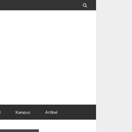

l
Kampus
Artikel