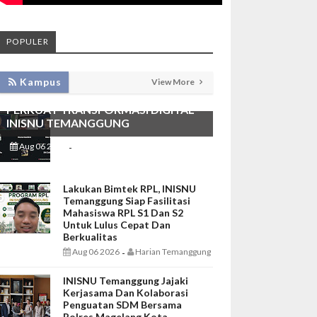
POPULER
KEMBANGKAN SIM LAYANAN,
Kampus
View More
HADIRKAN TIM SEVIMA UNTUK
PERKUAT TRANSFORMASI DIGITAL
INISNU TEMANGGUNG
Aug 06 2026
Harian Temanggung
-
Lakukan Bimtek RPL, INISNU
Temanggung Siap Fasilitasi
Mahasiswa RPL S1 Dan S2
Untuk Lulus Cepat Dan
Berkualitas
Aug 06 2026
Harian Temanggung
-
INISNU Temanggung Jajaki
Kerjasama Dan Kolaborasi
Penguatan SDM Bersama
Polres Magelang Kota