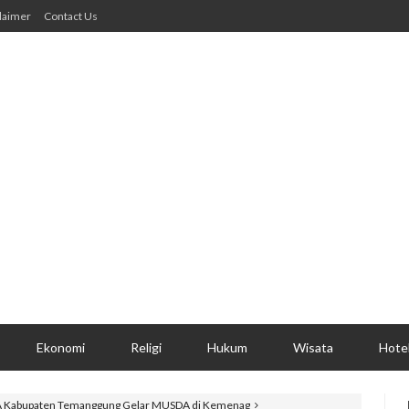
laimer
Contact Us
Ekonomi
Religi
Hukum
Wisata
Hote
A Kabupaten Temanggung Gelar MUSDA di Kemenag