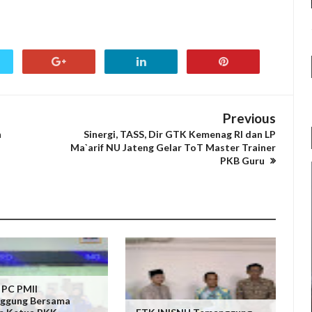
Previous
n
Sinergi, TASS, Dir GTK Kemenag RI dan LP
Ma`arif NU Jateng Gelar ToT Master Trainer
PKB Guru
 PC PMII
ggung Bersama