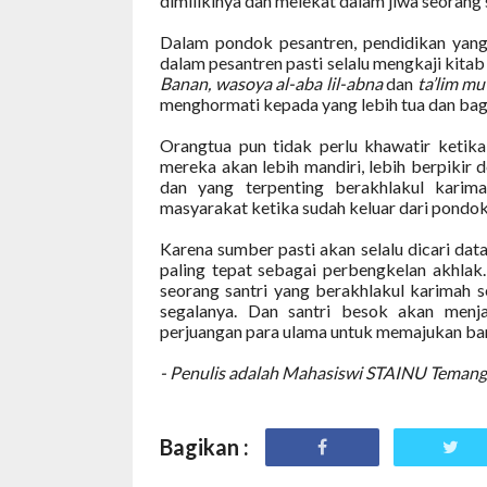
dimilikinya dan melekat dalam jiwa seorang s
Dalam pondok pesantren, pendidikan yang
dalam pesantren pasti selalu mengkaji kitab
Banan, wasoya al-aba lil-abna
dan
ta’lim mu
menghormati kepada yang lebih tua dan baga
Orangtua pun tidak perlu khawatir keti
mereka akan lebih mandiri, lebih berpikir
dan yang terpenting berakhlakul karim
masyarakat ketika sudah keluar dari pondok
Karena sumber pasti akan selalu dicari da
paling tepat sebagai perbengkelan akhlak.
seorang santri yang berakhlakul karimah s
segalanya. Dan santri besok akan menja
perjuangan para ulama untuk memajukan bang
- Penulis adalah
Mahasiswi STAINU Teman
Bagikan :