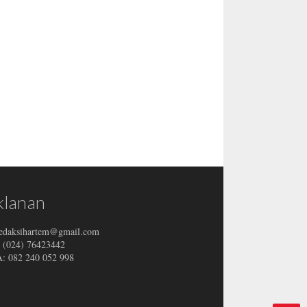
klanan
redaksihartem@gmail.com
: (024) 76423442
 082 240 052 998