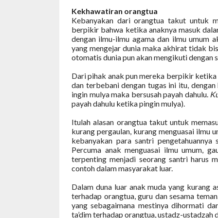
Kekhawatiran orangtua
Kebanyakan dari orangtua takut untuk 
berpikir bahwa ketika anaknya masuk dala
dengan ilmu-ilmu agama dan ilmu umum aka
yang mengejar dunia maka akhirat tidak bis
otomatis dunia pun akan mengikuti dengan s
Dari pihak anak pun mereka berpikir ketika 
dan terbebani dengan tugas ini itu, dengan
ingin mulya maka bersusah payah dahulu.
Ku
payah dahulu ketika pingin mulya).
Itulah alasan orangtua takut untuk memasu
kurang pergaulan, kurang menguasai ilmu u
kebanyakan para santri pengetahuannya 
Percuma anak menguasai ilmu umum, gaul
terpenting menjadi seorang santri harus 
contoh dalam masyarakat luar.
Dalam duna luar anak muda yang kurang as
terhadap orangtua, guru dan sesama teman
yang sebagaimana mestinya dihormati dan 
ta’dim terhadap orangtua, ustadz-ustadzah 