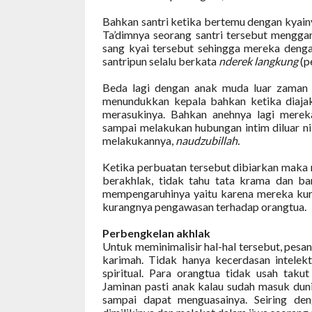
Bahkan santri ketika bertemu dengan kyainya
Ta’dimnya seorang santri tersebut mengga
sang kyai tersebut sehingga mereka denga
santripun selalu berkata
nderek langkung
(p
Beda lagi dengan anak muda luar zaman s
menundukkan kepala bahkan ketika diajak
merasukinya.
Bahkan anehnya lagi merek
sampai melakukan hubungan intim diluar ni
melakukannya,
naudzubillah.
Ketika perbuatan tersebut dibiarkan maka 
berakhlak, tidak tahu tata krama dan b
mempengaruhinya yaitu karena mereka kur
kurangnya pengawasan terhadap orangtua.
Perbengkelan akhlak
Untuk meminimalisir hal-hal tersebut, pesa
karimah. Tidak hanya kecerdasan intelekt
spiritual. Para orangtua tidak usah ta
Jaminan pasti anak kalau sudah masuk dun
sampai dapat menguasainya. Seiring den