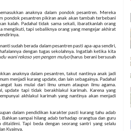
memasukkan anaknya dalam pondok pesantren. Mereka
m pondok pesantren pikiran anak akan tambah terbebani
n kalah. Padahal tidak sama sekali, ibaratkanlah orang
a mengikuti, tapi sebaliknya orang yang mengejar akhirat
endirinya.
nanti sudah berada dalam pesantren pasti apa-apa sendiri,
 hafalannya dengan tugas sekolahnya. Ingatlah ketika kita
du wani rekoso yen pengen mulyo
(harus berani bersusah
kkan anaknya dalam pesantren, takut nantinya anak jadi
mum menjadi kurang update, dan lain sebagainya. Padahal
sangat luas mulai dari ilmu umum ataupun ilmu agama.
, update tapi tidak berakhlakul karimah. Karena yang
mempunyai akhlakul karimah yang nantinya akan menjadi
upan dalam pendidikan karakter pasti kurang tahu adab
. Bahkan sampai hilang adab terhadap orangtua dan guru
dita’dimi. Tapi beda dengan seorang santri yang selalu
dan Kyainya.