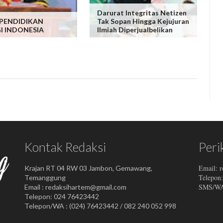
Darurat Integritas Netizen
 PENDIDIKAN
Tak Sopan Hingga Kejujuran
I INDONESIA
Ilmiah Diperjualbelikan
Kontak Redaksi
Peri
Email: 
Krajan RT 04 RW 03 Jambon, Gemawang,
Telepon
Temanggung
SMS/WA:
Email : redaksihartem@gmail.com
Telepon: 024 76423442
Telepon/WA : (024) 76423442 / 082 240 052 998