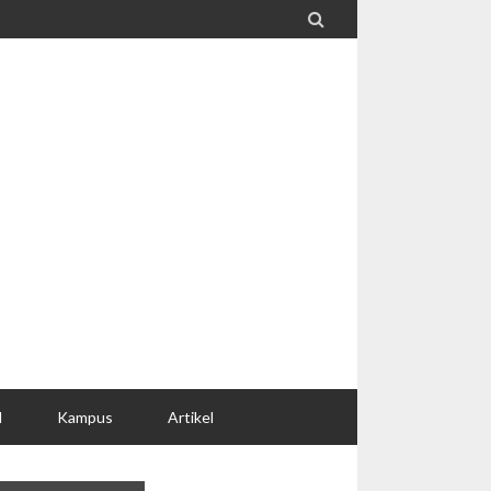

l
Kampus
Artikel