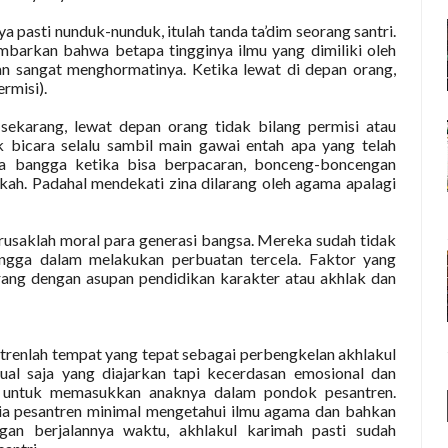
 pasti nunduk-nunduk, itulah tanda ta’dim seorang santri.
mbarkan bahwa betapa tingginya ilmu yang dimiliki oleh
n sangat menghormatinya. Ketika lewat di depan orang,
ermisi).
ekarang, lewat depan orang tidak bilang permisi atau
 bicara selalu sambil main gawai entah apa yang telah
a bangga ketika bisa berpacaran, bonceng-boncengan
kah. Padahal mendekati zina dilarang oleh agama apalagi
rusaklah moral para generasi bangsa. Mereka sudah tidak
angga dalam melakukan perbuatan tercela. Faktor yang
ang dengan asupan pendidikan karakter atau akhlak dan
ntrenlah tempat yang tepat sebagai perbengkelan akhlakul
ual saja yang diajarkan tapi kecerdasan emosional dan
kut untuk memasukkan anaknya dalam pondok pesantren.
ia pesantren minimal mengetahui ilmu agama dan bahkan
gan berjalannya waktu, akhlakul karimah pasti sudah