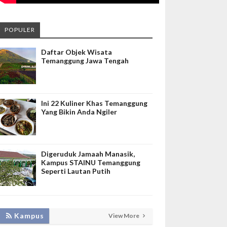
POPULER
Daftar Objek Wisata
Temanggung Jawa Tengah
Ini 22 Kuliner Khas Temanggung
Yang Bikin Anda Ngiler
Digeruduk Jamaah Manasik,
Kampus STAINU Temanggung
Seperti Lautan Putih
KEMBANGKAN SIM LAYANAN,
Kampus
View More
HADIRKAN TIM SEVIMA UNTUK