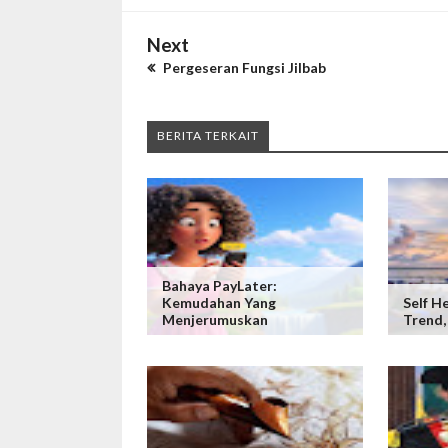
Next
Pergeseran Fungsi Jilbab
BERITA TERKAIT
Bahaya PayLater:
Kemudahan Yang
Self H
Menjerumuskan
Trend,