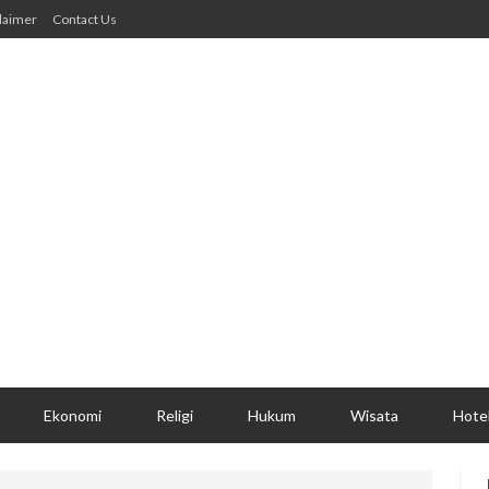
laimer
Contact Us
Ekonomi
Religi
Hukum
Wisata
Hote