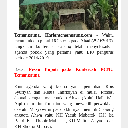
Temanggung, Hariantemanggung.com
- Waktu
menunjukkan pukul 16.23 wib pada Ahad (29/9/2019),
rangkaian konferensi cabang telah menyelesaikan
agenda pokok yang pertama yaitu LPJ pengurus
periode 2014-2019.
Baca:
Pesan Bupati pada Konfercab PCNU
Temanggung
Kini agenda yang kedua yaitu pemilihan Rois
Syuriyah dan Ketua Tanfidiyah di mulai. Prosesi
diawali dengan menentukan Ahwa (Ahlul Halli Wal
Aqdi) dan tim formatur yang mewakili perwakilan
daerah. Musyawirin pada akhirnya, memilih 5 orang
anggota Ahwa yaitu KH Yacub Mubarok, KH Isa
Bahri, KH Thohir Muhlasin, KH Maftuh Anyudi, dan
KH Shodiq Mubasir.