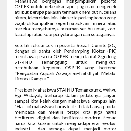
Mahasiswa bergegas mengumpulkan peserta
OSPEK untuk melakukan apel pagi dan mengecek
atribut berupa pakaian termasuk hem putih, celana
hitam, id card dan lain-lain serta perlengkapan yang
wajib di kumpulkan seperti snack, air mineral atau
mereka menyebutnya minuman seribu umat, kopi
kapal api atau kopi penyebrangan dan sebagainya.
Setelah selesai cek in peserta, Sosial
Comite (SC)
dengan di bantu oleh Pendamping Kloter (PK)
membawa peserta OSPEK menuju lantai 3 gedung
STAINU Temanggung untuk mengikuti
pembukaan kegiatan OSPEK yang bertema
"Penguatan Aqidah Aswaja an-Nahdliyah Melalui
Literasi Kampus".
Presiden Mahasiswa STAINU Temanggung, Wahyu
Egi Widayat, berharap dalam pidatonya jangan
sampai kita kalah dengan mahasiswa kampus lain.
“Hari ini mahasiswa harus kritis tidak hanya pandai
membaca dan menulis tetapi kita juga harus
berliterasi digital dan berliterasi modern. Semua
harus kita kuasai untuk menghadapi era revolusi
industri
dan semoga dapat menjadi motor