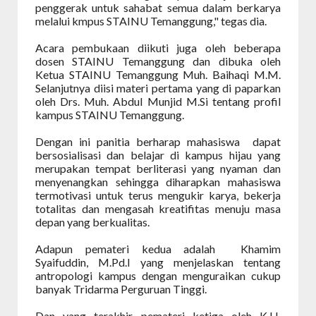
penggerak untuk sahabat semua dalam berkarya
melalui kmpus STAINU Temanggung," tegas dia.
Acara pembukaan diikuti juga oleh beberapa
dosen STAINU Temanggung dan dibuka oleh
Ketua STAINU Temanggung Muh. Baihaqi M.M.
Selanjutnya diisi materi pertama yang di paparkan
oleh Drs. Muh. Abdul Munjid M.Si tentang profil
kampus STAINU Temanggung.
Dengan ini panitia berharap mahasiswa
dapat
bersosialisasi dan belajar di kampus hijau yang
merupakan tempat berliterasi yang nyaman dan
menyenangkan sehingga diharapkan mahasiswa
termotivasi untuk terus mengukir karya, bekerja
totalitas dan mengasah kreatifitas menuju masa
depan yang berkualitas.
Adapun pemateri kedua adalah
Khamim
Syaifuddin, M.Pd.I yang menjelaskan tentang
antropologi kampus dengan menguraikan cukup
banyak Tridarma Perguruan Tinggi.
Dan yang terakhir pemateri ketiga oleh K.H.