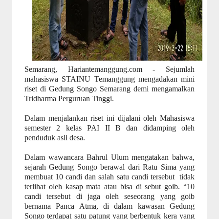
Semarang
, Hariantemanggung.com -
Sejumlah
mahasiswa STAINU Temanggung mengadakan mini
riset di Gedung Songo Semarang demi mengamalkan
Trid
h
arma Perguruan Tinggi.
Dalam menjalankan riset ini dijalani oleh Mahasiswa
semester 2 kelas PAI II B
dan didamping oleh
penduduk asli desa.
Dalam wawancara Bahrul Ulum mengatakan bahwa,
sejarah Gedung Songo berawal dari Ratu Sima yang
membuat 10 candi dan salah satu candi tersebut
tidak
terlihat oleh kasap mata atau bisa di sebut goib.
“
10
candi tersebut di jaga oleh seseorang yang goib
bernama Panca Atma, di dalam kawasan Gedung
Songo terdapat satu patung yang berbentuk kera yang