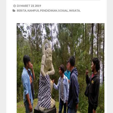
DI
MARET 23, 2019
BERITA,
KAMPUS,
PENDIDIKAN,
SOSIAL,
WISATA,