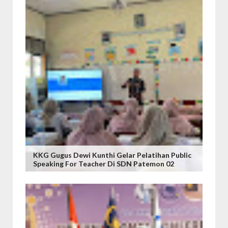
KKG Gugus Dewi Kunthi Gelar Pelatihan Public
Speaking For Teacher Di SDN Patemon 02