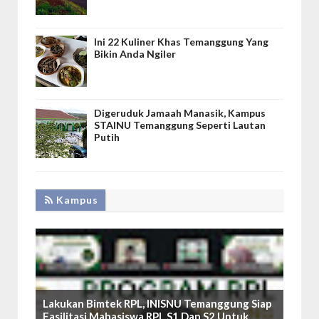
Ini 22 Kuliner Khas Temanggung Yang
Bikin Anda Ngiler
Digeruduk Jamaah Manasik, Kampus
STAINU Temanggung Seperti Lautan
Putih
Kampus
Lakukan Bimtek RPL, INISNU Temanggung Siap
Fasilitasi Mahasiswa RPL S1 Dan S2 Untuk