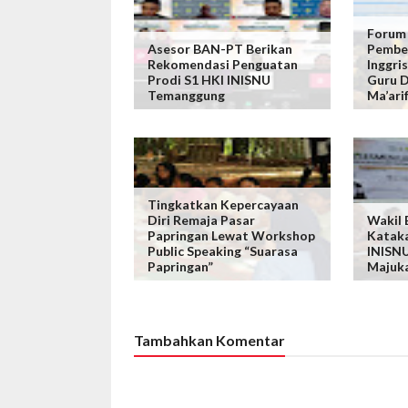
Forum
Asesor BAN-PT Berikan
Pembel
Rekomendasi Penguatan
Inggris
Prodi S1 HKI INISNU
Guru D
Temanggung
Ma’ari
Tingkatkan Kepercayaan
Diri Remaja Pasar
Wakil 
Papringan Lewat Workshop
Kataka
Public Speaking “Suarasa
INISNU
Papringan”
Majuk
Tambahkan Komentar