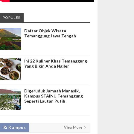
POPULER
Daftar Objek Wisata
Temanggung Jawa Tengah
Ini 22 Kuliner Khas Temanggung
Yang Bikin Anda Ngiler
Digeruduk Jamaah Manasik,
Kampus STAINU Temanggung
Seperti Lautan Putih
LAKUKAN BIMTEK RPL, INISNU
Kampus
View More
TEMANGGUNG SIAP FASILITASI