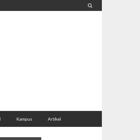

l
Kampus
Artikel