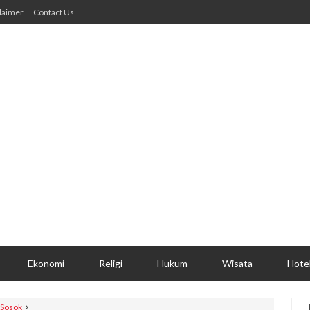
laimer
Contact Us
Ekonomi
Religi
Hukum
Wisata
Hote
Sosok