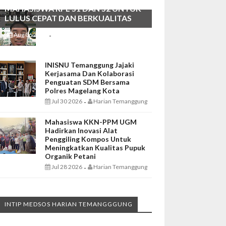
MAHASISWA RPL S1 DAN S2 UNTUK
LULUS CEPAT DAN BERKUALITAS
Aug 06 2026
Harian Temanggung
-
INISNU Temanggung Jajaki
Kerjasama Dan Kolaborasi
Penguatan SDM Bersama
Polres Magelang Kota
Jul 30 2026
Harian Temanggung
-
Mahasiswa KKN-PPM UGM
Hadirkan Inovasi Alat
Penggiling Kompos Untuk
Meningkatkan Kualitas Pupuk
Organik Petani
Jul 28 2026
Harian Temanggung
-
INTIP MEDSOS HARIAN TEMANGGGUNG