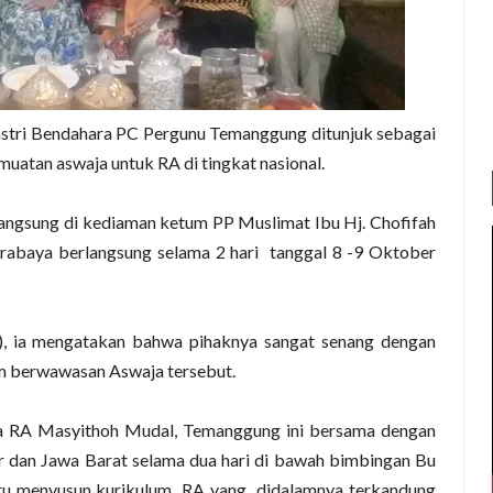
stri Bendahara PC Pergunu Temanggung ditunjuk sebagai
muatan aswaja untuk RA di tingkat nasional.
langsung di kediaman ketum PP Muslimat Ibu Hj. Chofifah
rabaya berlangsung selama 2 hari tanggal 8 -9 Oktober
), ia mengatakan bahwa pihaknya sangat senang dengan
m berwawasan Aswaja tersebut.
ala RA Masyithoh Mudal, Temanggung ini bersama dengan
dan Jawa Barat selama dua hari di bawah bimbingan Bu
itu menyusun kurikulum RA yang didalamnya terkandung