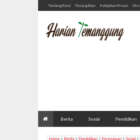
Tentang Kami
Pasang Iklan
Kebijakan Privasi
Disc
Berita
Sosial
Pendidikan
Home
Berita
Pendidikan
Perempuan
Sosial