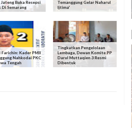
Jateng Buka Resepsi
Temanggung Gelar Naharul
 Di Semarang
Ijtima'
Tingkatkan Pengelolaan
Farichin: Kader PMII
Lembaga, Dewan Komite PP
ggung Nahkodai PKC
Darul Muttaqien 3 Resmi
awa Tengah
Dibentuk