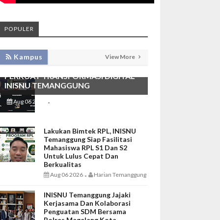
POPULER
KEMBANGKAN SIM LAYANAN,
Kampus
View More
HADIRKAN TIM SEVIMA UNTUK
PERKUAT TRANSFORMASI DIGITAL
INISNU TEMANGGUNG
Aug 06 2026
Harian Temanggung
-
Lakukan Bimtek RPL, INISNU
Temanggung Siap Fasilitasi
Mahasiswa RPL S1 Dan S2
Untuk Lulus Cepat Dan
Berkualitas
Aug 06 2026
Harian Temanggung
-
INISNU Temanggung Jajaki
Kerjasama Dan Kolaborasi
Penguatan SDM Bersama
Polres Magelang Kota