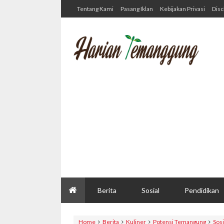
Tentang Kami
Pasang Iklan
Kebijakan Privasi
Disc
Berita
Sosial
Pendidikan
Home
Berita
Kuliner
Potensi Temangung
Sosi