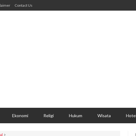
laimer
Contact Us
Ekonomi
Religi
Hukum
Wisata
Hote
al