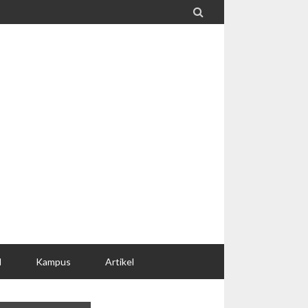

l
Kampus
Artikel