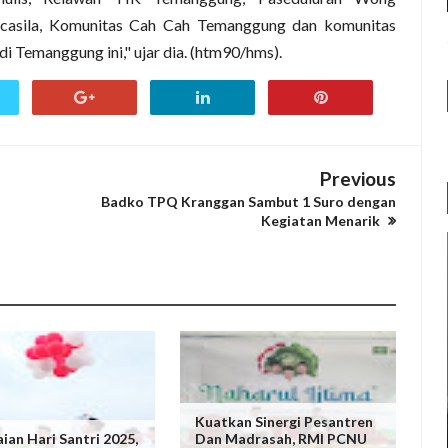
asila, Komunitas Cah Cah Temanggung dan komunitas
i Temanggung ini," ujar dia. (htm90/hms).
Previous
Badko TPQ Kranggan Sambut 1 Suro dengan
Kegiatan Menarik
Kuatkan Sinergi Pesantren
ian Hari Santri 2025,
Dan Madrasah, RMI PCNU