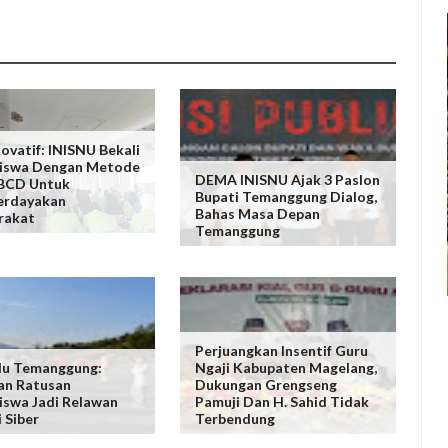
ovatif: INISNU Bekali
iswa Dengan Metode
DEMA INISNU Ajak 3 Paslon
BCD Untuk
Bupati Temanggung Dialog,
rdayakan
Bahas Masa Depan
rakat
Temanggung
Perjuangkan Insentif Guru
lu Temanggung:
Ngaji Kabupaten Magelang,
an Ratusan
Dukungan Grengseng
swa Jadi Relawan
Pamuji Dan H. Sahid Tidak
 Siber
Terbendung