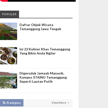
POPULER
Daftar Objek Wisata
Temanggung Jawa Tengah
Ini 22 Kuliner Khas Temanggung
Yang Bikin Anda Ngiler
Digeruduk Jamaah Manasik,
Kampus STAINU Temanggung
Seperti Lautan Putih
KEMBANGKAN SIM LAYANAN,
Kampus
View More
HADIRKAN TIM SEVIMA UNTUK