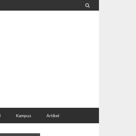

l
Kampus
Artikel