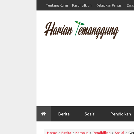
Tentang Kami
Pasang Iklan
Kebijakan Privasi
Disc
Berita
Sosial
Pendidikan
Home
Berita
Kampus
Pendidikan
Sosial
Gen