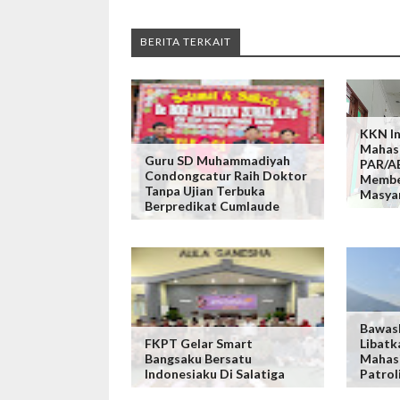
BERITA TERKAIT
KKN In
Mahas
Guru SD Muhammadiyah
PAR/A
Condongcatur Raih Doktor
Membe
Tanpa Ujian Terbuka
Masya
Berpredikat Cumlaude
Bawas
FKPT Gelar Smart
Libatk
Bangsaku Bersatu
Mahasi
Indonesiaku Di Salatiga
Patroli