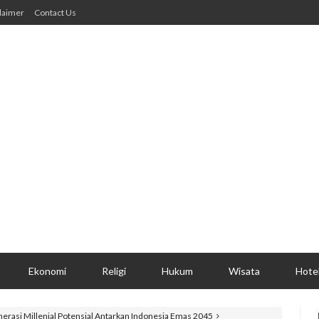
laimer
Contact Us
Ekonomi
Religi
Hukum
Wisata
Hote
erasi Millenial Potensial Antarkan Indonesia Emas 2045