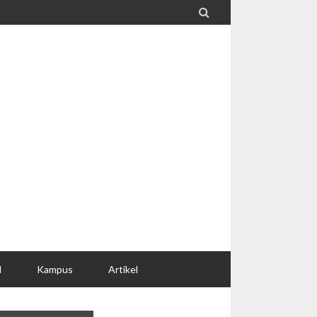

l
Kampus
Artikel