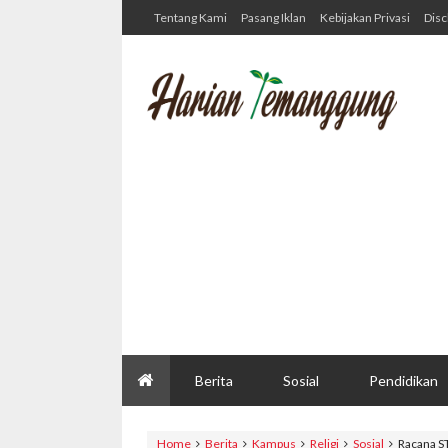
Tentang Kami
Pasang Iklan
Kebijakan Privasi
Disc
Berita
Sosial
Pendidikan
Home
Berita
Kampus
Religi
Sosial
Racana S