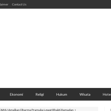
laimer
Contact Us
Ekonomi
Religi
Hukum
Wisata
Hote
TAINU Amalkan Dharma Pramuka Lewat Bhakti Ramadan