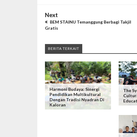
Next
BEM STAINU Temanggung Berbagi Takjil
Gratis
BERITA TERKAIT
Harmoni Budaya: Sinergi
The S
Pendidikan Multikultural
Cultur
Dengan Tradisi Nyadran Di
Educat
Kaloran