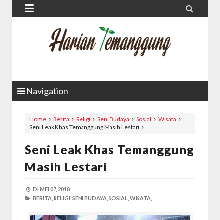


Navigation
Home
Berita
Religi
Seni Budaya
Sosial
Wisata
Seni Leak Khas Temanggung Masih Lestari
Seni Leak Khas Temanggung
Masih Lestari
DI
MEI 07, 2018
BERITA,
RELIGI,
SENI BUDAYA,
SOSIAL,
WISATA,