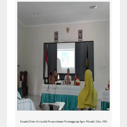
Kepala Dinas Arsip dab Perpustakaan Temanggung Agus Munadi, S.Sos, MSi