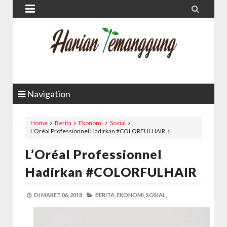


Navigation
Home
Berita
Ekonomi
Sosial
L’Oréal Professionnel Hadirkan #COLORFULHAIR
L’Oréal Professionnel
Hadirkan #COLORFULHAIR
DI
MARET 06, 2018
BERITA,
EKONOMI,
SOSIAL,