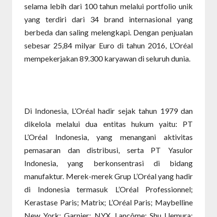
selama lebih dari 100 tahun melalui portfolio unik
yang terdiri dari 34 brand internasional yang
berbeda dan saling melengkapi. Dengan penjualan
sebesar 25,84 milyar Euro di tahun 2016, L’Oréal
mempekerjakan 89.300 karyawan di seluruh dunia.
Di Indonesia, L’Oréal hadir sejak tahun 1979 dan
dikelola melalui dua entitas hukum yaitu: PT
L’Oréal Indonesia, yang menangani aktivitas
pemasaran dan distribusi, serta PT Yasulor
Indonesia, yang berkonsentrasi di bidang
manufaktur. Merek-merek Grup L’Oréal yang hadir
di Indonesia termasuk L’Oréal Professionnel;
Kerastase Paris; Matrix; L’Oréal Paris; Maybelline
New York; Garnier; NYX, Lancôme; Shu Uemura;