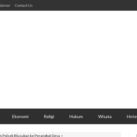
laimer
Contact Us
Ekonomi
Religi
Hukum
Wisata
Hote
n Polsek Blusukan ke Perangkat Desa