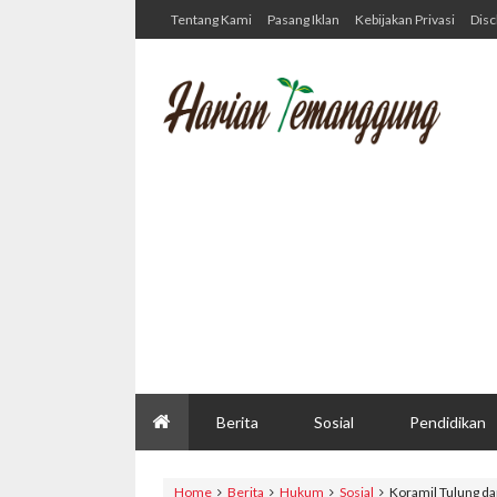
Tentang Kami
Pasang Iklan
Kebijakan Privasi
Disc
Berita
Sosial
Pendidikan
Home
Berita
Hukum
Sosial
Koramil Tulung da