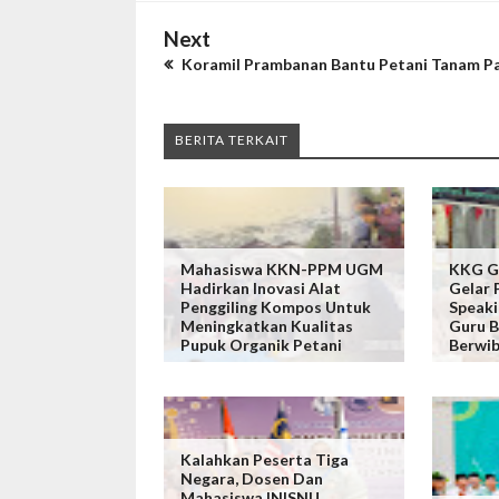
Next
Koramil Prambanan Bantu Petani Tanam P
BERITA TERKAIT
Mahasiswa KKN-PPM UGM
KKG G
Hadirkan Inovasi Alat
Gelar 
Penggiling Kompos Untuk
Speaki
Meningkatkan Kualitas
Guru B
Pupuk Organik Petani
Berwi
Kalahkan Peserta Tiga
Negara, Dosen Dan
Mahasiswa INISNU