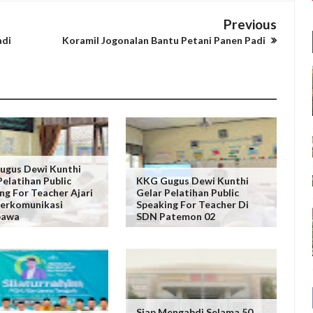
Previous
adi
Koramil Jogonalan Bantu Petani Panen Padi
ugus Dewi Kunthi
Pelatihan Public
KKG Gugus Dewi Kunthi
ng For Teacher Ajari
Gelar Pelatihan Public
erkomunikasi
Speaking For Teacher Di
bawa
SDN Patemon 02
Siap Mengabdi Selama 50