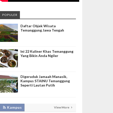
POPULER
Daftar Objek Wisata
Temanggung Jawa Tengah
Ini 22 Kuliner Khas Temanggung
Yang Bikin Anda Ngiler
Digeruduk Jamaah Manasik,
Kampus STAINU Temanggung
Seperti Lautan Putih
KEMBANGKAN SIM LAYANAN,
Kampus
View More
HADIRKAN TIM SEVIMA UNTUK