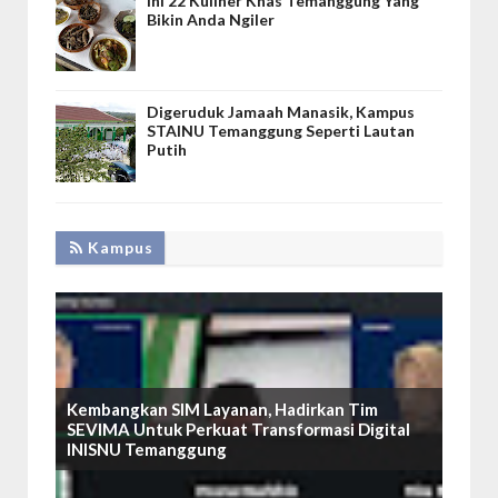
Ini 22 Kuliner Khas Temanggung Yang
Bikin Anda Ngiler
Digeruduk Jamaah Manasik, Kampus
STAINU Temanggung Seperti Lautan
Putih
Kampus
Kembangkan SIM Layanan, Hadirkan Tim
SEVIMA Untuk Perkuat Transformasi Digital
INISNU Temanggung