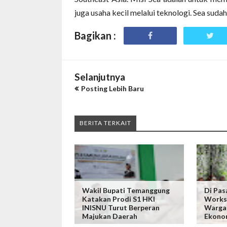
juga usaha kecil melalui teknologi. Sea sud
Bagikan :
Selanjutnya
Posting Lebih Baru
BERITA TERKAIT
Wakil Bupati Temanggung
Di Pas
Katakan Prodi S1 HKI
Worksh
INISNU Turut Berperan
Warga
Majukan Daerah
Ekonom