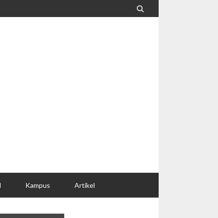

l
Kampus
Artikel