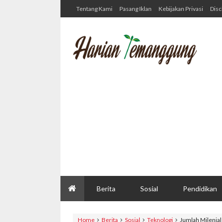
Tentang Kami
Pasang Iklan
Kebijakan Privasi
Disc
Berita
Sosial
Pendidikan
Home
Berita
Sosial
Teknologi
Jumlah Milenial