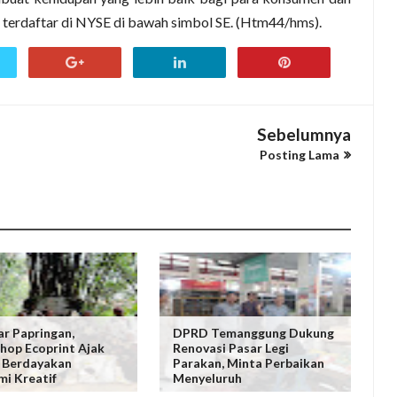
ah terdaftar di NYSE di bawah simbol SE. (Htm44/hms).
Sebelumnya
Posting Lama
ar Papringan,
DPRD Temanggung Dukung
op Ecoprint Ajak
Renovasi Pasar Legi
 Berdayakan
Parakan, Minta Perbaikan
i Kreatif
Menyeluruh