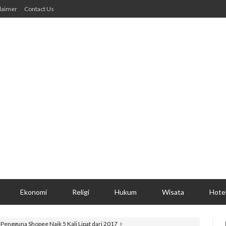
laimer
Contact Us
Ekonomi
Religi
Hukum
Wisata
Hote
 Pengguna Shopee Naik 5 Kali Lipat dari 2017