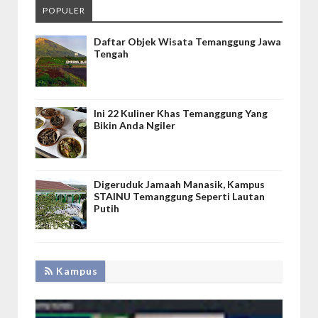
POPULER
Daftar Objek Wisata Temanggung Jawa
Tengah
Ini 22 Kuliner Khas Temanggung Yang
Bikin Anda Ngiler
Digeruduk Jamaah Manasik, Kampus
STAINU Temanggung Seperti Lautan
Putih
Kampus