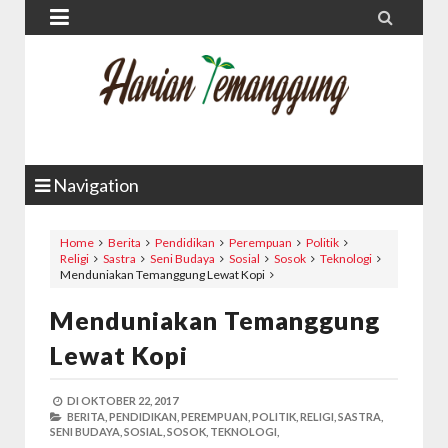


Navigation
Home
Berita
Pendidikan
Perempuan
Politik
Religi
Sastra
Seni Budaya
Sosial
Sosok
Teknologi
Menduniakan Temanggung Lewat Kopi
Menduniakan Temanggung
Lewat Kopi
DI
OKTOBER 22, 2017
BERITA,
PENDIDIKAN,
PEREMPUAN,
POLITIK,
RELIGI,
SASTRA,
SENI BUDAYA,
SOSIAL,
SOSOK,
TEKNOLOGI,