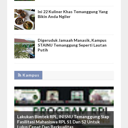
Ini 22 Kuliner Khas Temanggung Yang
Bikin Anda Ngiler
Digeruduk Jamaah Manasik, Kampus
STAINU Temanggung Seperti Lautan
Putih
Kampus
Lakukan Bimtek RPL, INISNU Temanggung Siap
Fasilitasi Mahasiswa RPL S1 Dan S2 Untuk
Lulus Cepat Dan Berkualitas