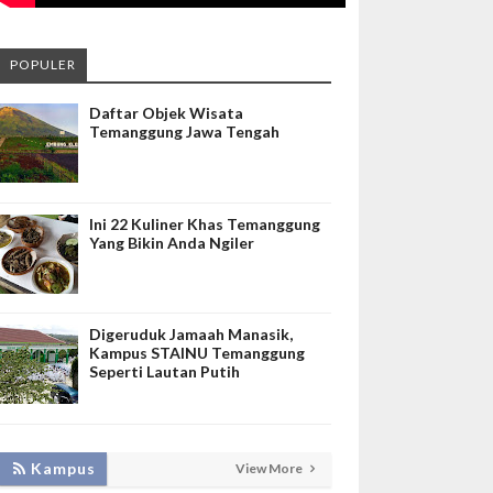
POPULER
Daftar Objek Wisata
Temanggung Jawa Tengah
Ini 22 Kuliner Khas Temanggung
Yang Bikin Anda Ngiler
Digeruduk Jamaah Manasik,
Kampus STAINU Temanggung
Seperti Lautan Putih
KEMBANGKAN SIM LAYANAN,
Kampus
View More
HADIRKAN TIM SEVIMA UNTUK