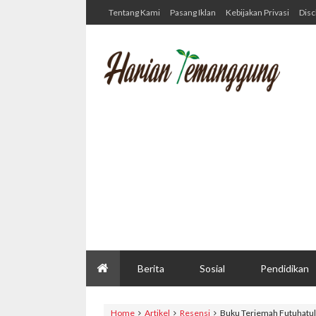
Tentang Kami
Pasang Iklan
Kebijakan Privasi
Disc
Berita
Sosial
Pendidikan
Home
Artikel
Resensi
Buku Terjemah Futuhatul 