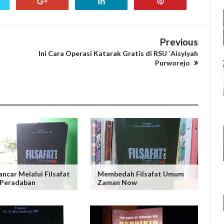
Previous
Ini Cara Operasi Katarak Gratis di RSU `Aisyiyah
Purworejo
ancar Melalui Filsafat
Membedah Filsafat Umum
 Peradaban
Zaman Now