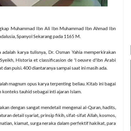
engkap Muhammad Ibn Ali Ibn Muhammad Ibn Ahmad Ibn
Andalusia, Spanyol Sekarang pada 1165 M.
a adalah karya tulisnya, Dr. Osman Yahia memperkirakan
yeikh, Historia et classificasion de 'l oeuvre d'ibn Arabi
 dan puisi. 400 diantaranya sampai saat ini masih ada.
lah magnum opus karya terpenting beliau. Kitab ini bagai
konteks tauhid sebagai inti ajaran Islam.
akan dengan sangat mendetail mengenai al-Quran, hadits,
ran detail syariat, prinsip fikih, sifat-sifat Allah, kosmos,
matian, kiamat, surga neraka dalam perfektif hakikat, para