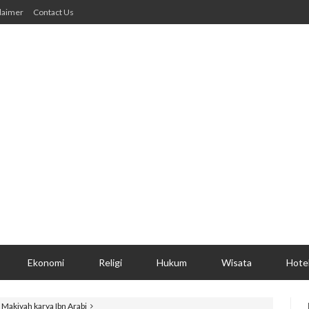
laimer
Contact Us
Ekonomi
Religi
Hukum
Wisata
Hote
Makiyah karya Ibn Arabi